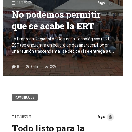
09/02/2025
Sugov
No podemos permitir
que se acabe la ERT
La Empresa Regional de Recursos Tecnológicos (ERT-
ESP) se encuentra en peligro de desaparecer. Hoy en
una reunión trascendental, se decide si se entrega a un
tercero para su manejo, con lo cual se pone en riesgo la
estabilidad de empleados, trabajadores y quienes
0
8
min
3225
derivan sus ingresos de un contrato. Un bien público, de
todos los […]
COMUNICADOS
11/26/2024
Sugov
Todo listo para la