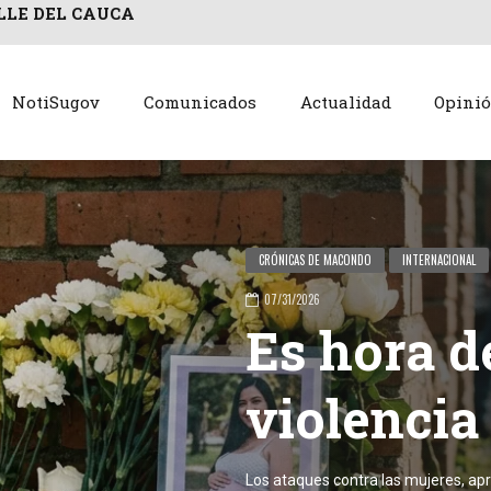
LLE DEL CAUCA
NotiSugov
Comunicados
Actualidad
Opini
Fernando Alexis Jiménez
 las
rados. No están pegados del