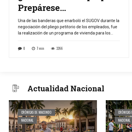
Prepárese…
Una de las banderas que enarboló el SUGOV durante la
negociación del pliego petitorio de los empleados, fue
la realización de un programa de vivienda para los
empleados. Todo va por buen camino. La
administración departamental anunció sobre la
0
7
min
3266
realización de gestiones con la Alcaldía de Cali para
unir esfuerzos en ese propósito. Por lo […]
Actualidad Nacional
CRÓNICAS DE MACONDO
CRÓNICAS
NACIONAL
NACIONAL