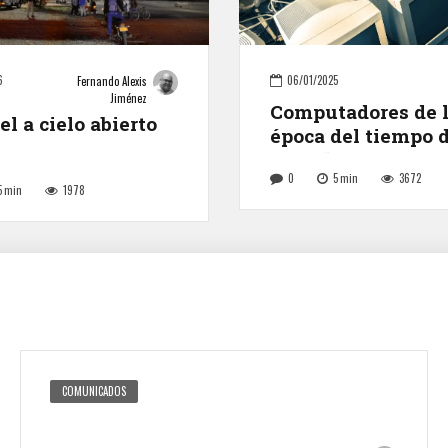
6
06/01/2025
Fernando Alexis
Jiménez
Computadores de 
l a cielo abierto
época del tiempo 
en el “Paraíso de 
0
5
min
3672
5
min
1978
COMUNICADOS