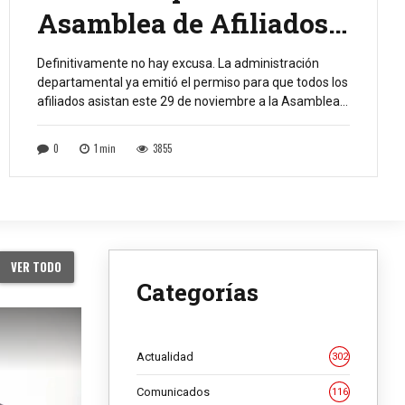
Asamblea de Afiliados
del SUGOV
Definitivamente no hay excusa. La administración
departamental ya emitió el permiso para que todos los
afiliados asistan este 29 de noviembre a la Asamblea
de Afiliados. Deseamos compartir con ustedes cómo
va la organización sindical y cuáles son nuestras
0
1
min
3855
propuestas de accionar para el 2025. Los animamos ir
bien titinos, tirando percha, pintosos, elegantes o […]
VER TODO
Categorías
Actualidad
302
Comunicados
116