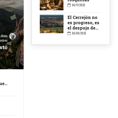
rosquillas
06/11/2026
El Cerrejón no
es progreso, es
el despojo de
territorios
06/08/2026
 Alexis
ancestrales
iménez
sto
ue