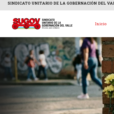
SINDICATO UNITARIO DE LA GOBERNACIÓN DEL VA
Inicio
CRÓNICAS DE MACONDO
NACIONAL
07/24/2026
La competencia de
ediciones Morgan
 podemos
No se extrañe de ver personas leyendo en los lugares más inespe