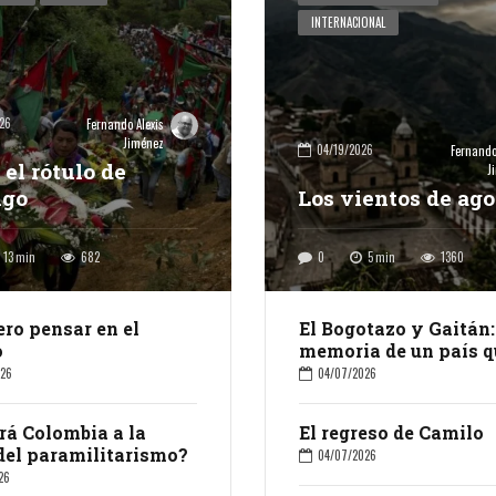
INTERNACIONAL
26
Fernando Alexis
Jiménez
04/19/2026
Fernando
 el rótulo de
J
igo
Los vientos de ago
13
min
682
0
5
min
1360
ero pensar en el
El Bogotazo y Gaitán:
o
memoria de un país q
cambió para siempre
026
04/07/2026
rá Colombia a la
El regreso de Camilo
del paramilitarismo?
04/07/2026
26