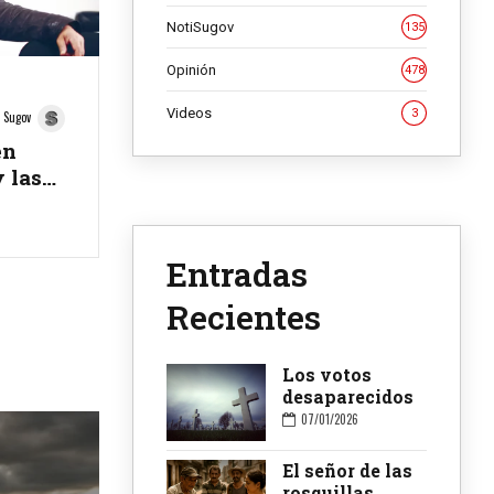
NotiSugov
135
Opinión
478
Videos
3
Sugov
en
y las
ta
ez
Entradas
Recientes
Los votos
desaparecidos
07/01/2026
El señor de las