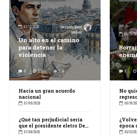
07/12/2026
Fernando Alexis
Jiménez
06/24/20
Un alto en el camino
para detener la
Borrar
violencia
enem
0
12
min
634
0
Hacia un gran acuerdo
No qui
nacional
regres
07/09/2026
06/18/2
¿Qué tan perjudicial sería
¿Volve
que el presidente eletro De
época 
la Espriella acabara la JEP?
07/04/2026
05/13/20