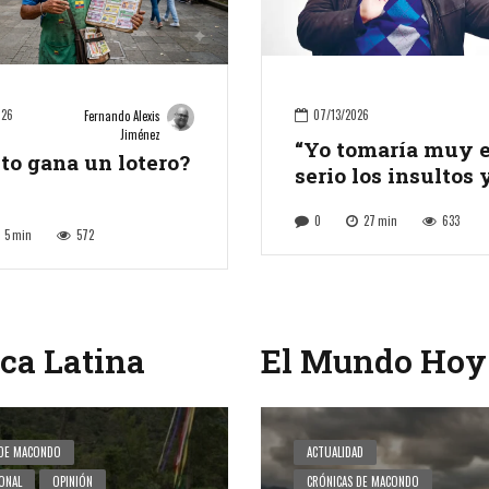
026
07/13/2026
Fernando Alexis
Jiménez
“Yo tomaría muy 
to gana un lotero?
serio los insultos 
amenazas”, analis
0
27
min
633
Francisco Rodrígu
5
min
572
ca Latina
El Mundo Hoy
 DE MACONDO
ACTUALIDAD
ONAL
OPINIÓN
CRÓNICAS DE MACONDO