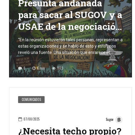
Presunta andanada
para sacar al SUGOV y a
USAE de la negociación
del pliego petitorio
“En la reunión estuvieron tales personas, representan a
estas organizaciones y se habló de esto y esto”, nos
reveló una fuente. Una situación que enrarece el
ambiente previo a la negociación. “Están bastante
demorados en sentarse a negociar“. Una frase que
0
6
min
1173
escuchamos de afiliados y no afiliados. Válida. Sin
embargo, esa moratoria no obedece a […]
COMUNICADOS
07/08/2025
Sugov
¿Necesita techo propio?