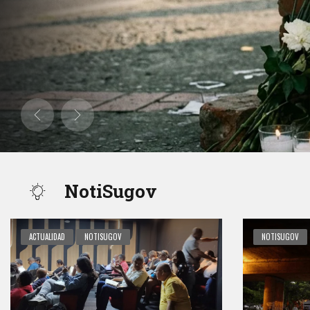
 han sido
teléfono celular, sino inmersos textos impresos. Irónico. A una cua
olencia y
centro de Cali, donde comprar un libro resulta costoso y uno lo pien
caja para pagar, porque […]
0
5
min
406
NotiSugov
ACTUALIDAD
NOTISUGOV
NOTISUGOV