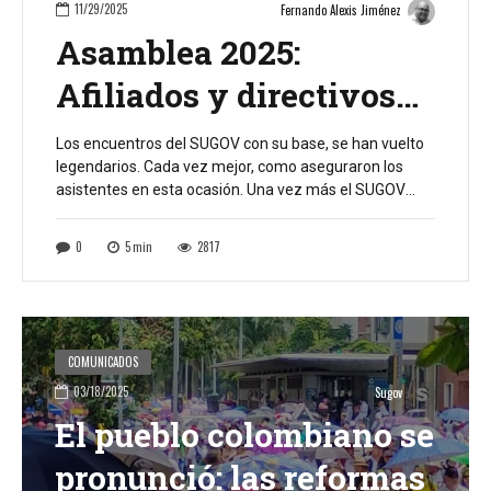
11/29/2025
Fernando Alexis Jiménez
Asamblea 2025:
Afiliados y directivos
del SUGOV la sacaron
Los encuentros del SUGOV con su base, se han vuelto
legendarios. Cada vez mejor, como aseguraron los
del estadio
asistentes en esta ocasión. Una vez más el SUGOV
reafirmó su liderazgo, compromiso con la defensa de
la clase trabajadora y su clara visión de aportar desde
0
5
min
2817
su condición de sindicato a las transformaciones
sociales que requiere el […]
COMUNICADOS
03/18/2025
Sugov
El pueblo colombiano se
pronunció: las reformas