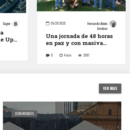
05/29/2025
Sugov
Fernando Alexis
Jiménez
la
Una jornada de 48 horas
de Upa
en paz y con masiva
Todos”
participación
0
4
min
2981
VER MAS
COMUNICADOS