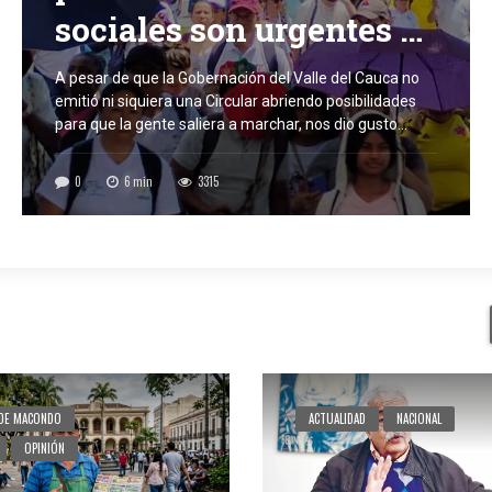
sociales son urgentes y
necesarias
A pesar de que la Gobernación del Valle del Cauca no
emitió ni siquiera una Circular abriendo posibilidades
para que la gente saliera a marchar, nos dio gusto
saber que un buen número de compañeros estuvo con
nosotros. Había Decreto de Presidencia de la República
0
6
min
3315
y directriz del MinTrabajo. Lo que ocurrió hoy en Cali, las
principales […]
 DE MACONDO
ACTUALIDAD
NACIONAL
OPINIÓN