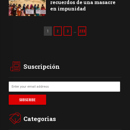
recuerdos de una masacre
en impunidad
1
2
3
233
…
Suscripción
Categorias