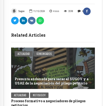
Sugov
11/15/2024
4
min
3598
0
Related Articles
ACTUALIDAD
COMUNICADOS
Presunta andanada para sacar al SUGOV y a
USAE de la negociación del pliego petitorio
ACTUALIDAD
NOTISUGOV
Proceso formativo a negociadores de pliegos
petitorios