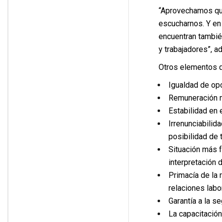
“Aprovechamos que
escucharnos. Y en
encuentran tambié
y trabajadores”, a
Otros elementos 
Igualdad de opo
Remuneración mí
Estabilidad en 
Irrenunciabilid
posibilidad de t
Situación más f
interpretación 
Primacía de la 
relaciones labo
Garantía a la se
La capacitación