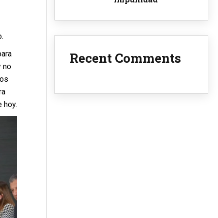
.
para
Recent Comments
y no
los
ra
 hoy.