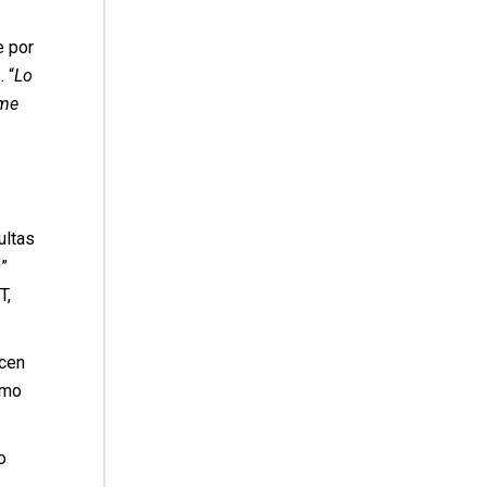
e por
 “
Lo
nme
ultas
s
”
T,
rcen
omo
o