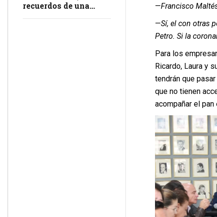
recuerdos de una
—
Francisco Maltés
masacre en
—
Sí, el con otras
impunidad
Petro. Si la coron
Para los empresar
Ricardo, Laura y su
tendrán que pasar
que no tienen acce
acompañar el pan 