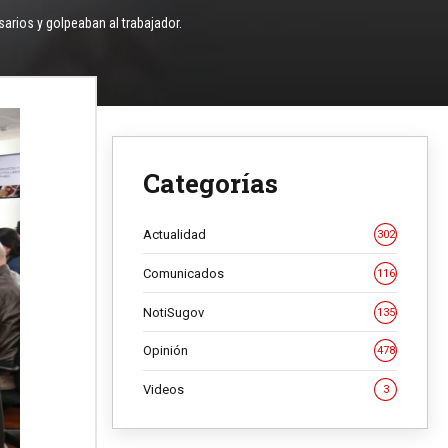
arios y golpeaban al trabajador.
Categorías
Actualidad
302
Comunicados
116
NotiSugov
135
Opinión
478
Videos
3