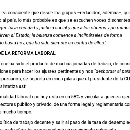
ro es consciente que desde los grupos –reducidos, además–, qu
 al país, lo más probable es que se escuchen voces disonantes.
ue haya equidad y justicia social y que a los obreros y permíta
 sirven al Estado, la balanza comience a inclinárseles de forma
o hasta hoy, que ha sido siempre en contra de ellos
.”
DE LA REFORMA LABORAL
 que ha sido el producto de muchas jornadas de trabajo, de cons
siones para hacer los ajustes pertinentes y nos “
desbordar al paí
resarios, se soporta en cinco pilara que el presidente de la CU
sintetiza así:
rmalidad laboral que hoy está en un 58% y vincular a quienes eje
ectores público y privado, de una forma legal y reglamentaria c
e mucho tiempo.
olítica de trabajo decente y salir al paso de la tasa de desemple
s veinte años, ha experimentado un crecimiento galopante.