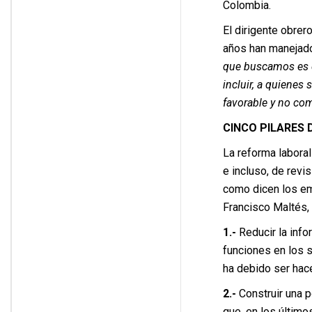
Colombia.
El dirigente obre
años han manejado
que buscamos es q
incluir, a quienes
favorable y no com
CINCO PILARES 
La reforma laboral
e incluso, de revi
como dicen los emp
Francisco Maltés, 
1.-
Reducir la info
funciones en los s
ha debido ser hac
2.-
Construir una p
que, en los último