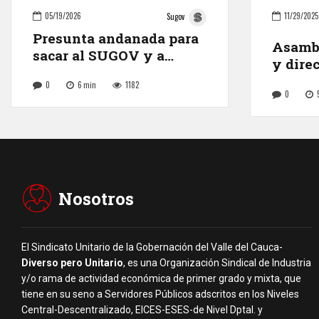
05/19/2026
11/29/2025
Sugov
Presunta andanada para
Asambl
sacar al SUGOV y a
y dire
USAE de la negociación
la saca
0
6
min
1182
del pliego petitorio
0
Nosotros
El Sindicato Unitario de la Gobernación del Valle del Cauca-
Diverso pero Unitario
, es una Organización Sindical de Industria
y/o rama de actividad económica de primer grado y mixta, que
tiene en su seno a Servidores Públicos adscritos en los Niveles
Central-Descentralizado, EICES-ESES-de Nivel Dptal. y