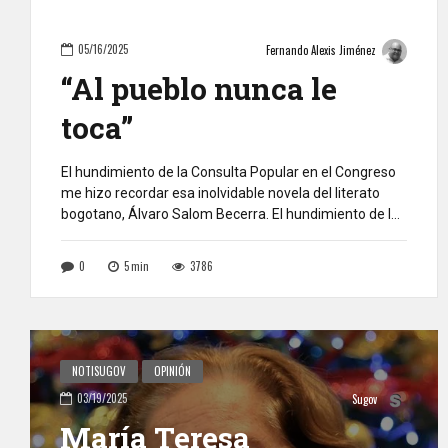
05/16/2025
Fernando Alexis Jiménez
“Al pueblo nunca le
toca”
El hundimiento de la Consulta Popular en el Congreso
me hizo recordar esa inolvidable novela del literato
bogotano, Álvaro Salom Becerra. El hundimiento de la
Consulta Popular en el Congreso cayó como un
baldado de agua fría a las aspiraciones de millares de
0
5
min
3786
colombianos. Se había adelantado un trabajo
pedagógico en barrios y comunas y […]
NOTISUGOV
OPINIÓN
03/19/2025
Sugov
María Teresa