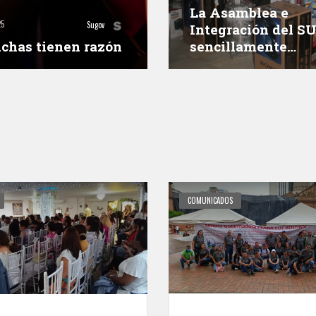
La Asamblea e
25
Sugov
Integración del S
uchas tienen razón
sencillamente
inolvidables
COMUNICADOS