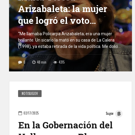
Arizabaleta: la mujer
que logró el voto
femenino en Colombia
“Me llamaba Policarpa Arizabaleta; era una mujer
brillante. Un sicario la mató en su casa de La Calera
(1998), ya estaba retirada de la vida política. Me dolió
con dolor físico, me dolía el pecho, me enfermé con
toda esa tragedia.”, confiesa la entrevistada. Por Diego
0
48
min
4315
León Giraldo | Publicado originalmente en la Revista
Boca […]
NOTISUGOV
02/17/2025
Sugov
En la Gobernación del