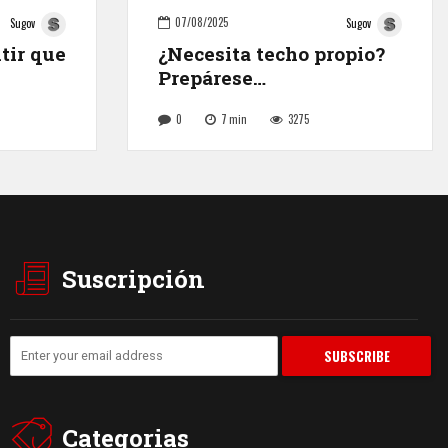
07/08/2025
Sugov
Sugov
tir que
¿Necesita techo propio?
Prepárese…
0
7
min
3275
Suscripción
Categorias