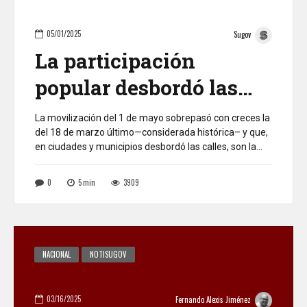
05/01/2025
Sugov
La participación
popular desbordó las
expectativas en
La movilización del 1 de mayo sobrepasó con creces la
del 18 de marzo último—considerada histórica– y que,
Colombia
en ciudades y municipios desbordó las calles, son la
antesala de la acogida de la Consulta Popular, proyecto
que fue presentado al Congreso y que ya se está
0
5
min
3909
ambientando en toda Colombia para votar todo por el
[…]
NACIONAL
NOTISUGOV
03/16/2025
Fernando Alexis Jiménez