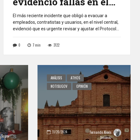
evidenció fallas en el
protocolo de
El más reciente incidente que obligó a evacuar a
empleados, contratistas y usuarios, en el nivel central,
emergencias
evidenció que es urgente revisar y ajustar el Protocolo
de Emergencias. Las escaleras de emergencia
colapsaron, los torniquetes no daban abasto, las
0
7
min
3122
sirenas sonaron gangosas como hincha de futbol
después de un partido, los brigadistas de un lado […]
ANÁLISIS
ATHOS
NOTISUGOV
OPINIÓN
11/20/2024
Fernando Alexis
Sugov
Jiménez