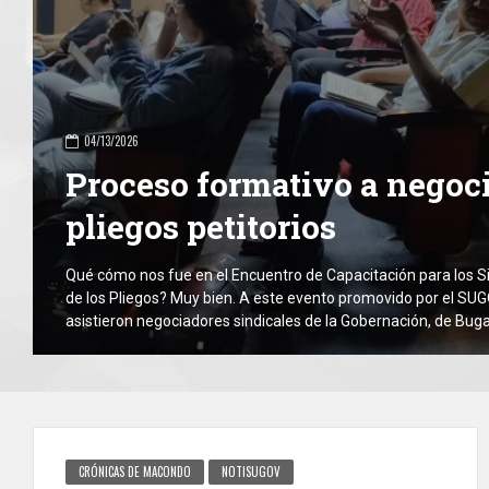
04/13/2026
Proceso formativo a negoc
pliegos petitorios
Qué cómo nos fue en el Encuentro de Capacitación para los S
de los Pliegos? Muy bien. A este evento promovido por el SU
asistieron negociadores sindicales de la Gobernación, de Bug
de otras organizaciones que acogieron la invitación. El proces
uno de los […]
CRÓNICAS DE MACONDO
NOTISUGOV