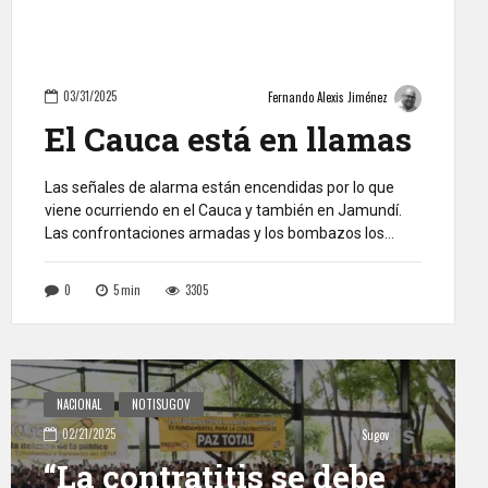
03/31/2025
Fernando Alexis Jiménez
El Cauca está en llamas
Las señales de alarma están encendidas por lo que
viene ocurriendo en el Cauca y también en Jamundí.
Las confrontaciones armadas y los bombazos los
llevan a atravesar un mal momento. El más reciente
atentado con motobomba en Piendamó, que dejó
0
5
min
3305
heridos y muertos y saturó por varias horas la atención
de urgencias en el […]
NACIONAL
NOTISUGOV
02/21/2025
Sugov
“La contratitis se debe