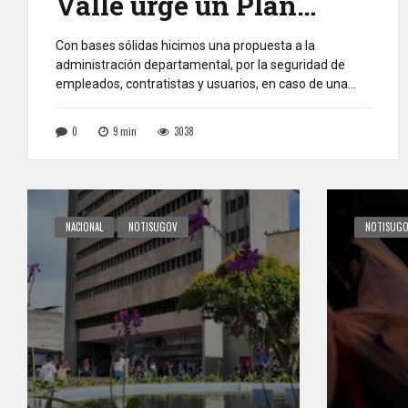
Valle urge un Plan
Maestro de
Con bases sólidas hicimos una propuesta a la
administración departamental, por la seguridad de
Reforzamiento
empleados, contratistas y usuarios, en caso de una
Estructural
emergencia en el Palacio de San Francisco. Dos
ingenieros nos asesoraron para preparar y elevar
0
9
min
3038
nuestras inquietudes. No hablamos por hablar. No
estuvimos solos, el cafecito no se enfrió y los
pandebonos no […]
NACIONAL
NOTISUGOV
NOTISUG