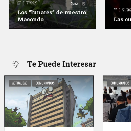
01/27/2025
Sugov
01/21/20
Los “lunares” de nuestro
Macondo
Las c
Te Puede Interesar
ACTUALIDAD
COMUNICADOS
COMUNICADOS