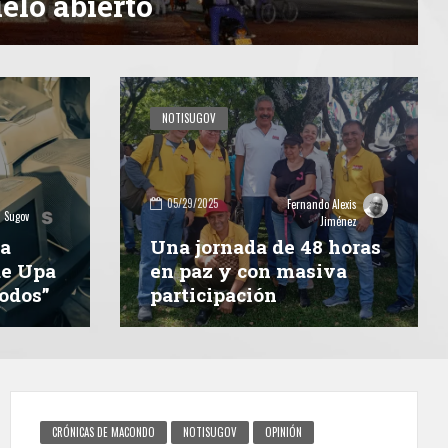
ielo abierto
NOTISUGOV
05/29/2025
Fernando Alexis
Sugov
Jiménez
la
Una jornada de 48 horas
de Upa
en paz y con masiva
Todos”
participación
CRÓNICAS DE MACONDO
NOTISUGOV
OPINIÓN