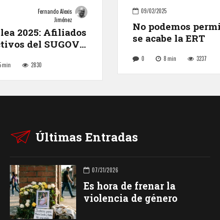
09/02/2025
Fernando Alexis
Jiménez
No podemos permi
ea 2025: Afiliados
se acabe la ERT
ctivos del SUGOV
ron del estadio
0
8
min
3237
5
min
2830
Últimas Entradas
07/31/2026
Es hora de frenar la
violencia de género