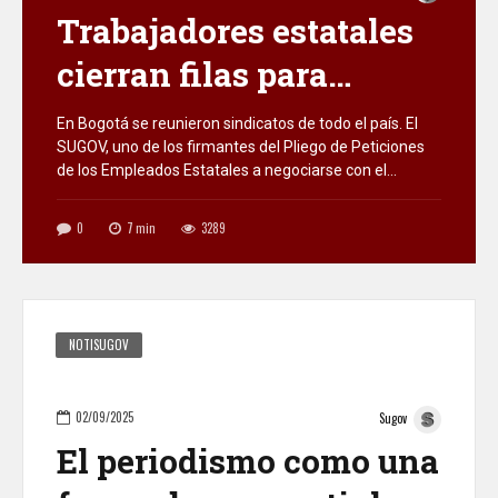
Trabajadores estatales
cierran filas para
defender la reforma
En Bogotá se reunieron sindicatos de todo el país. El
SUGOV, uno de los firmantes del Pliego de Peticiones
laboral
de los Empleados Estatales a negociarse con el
gobierno nacional. El Sindicato Unitario de la
Gobernación del Valle (SUGOV) es uno de los 195
0
7
min
3289
sindicatos firmantes del Pliego Nacional de Empleados
Estatales, discutido y aprobado en […]
NOTISUGOV
02/09/2025
Sugov
El periodismo como una