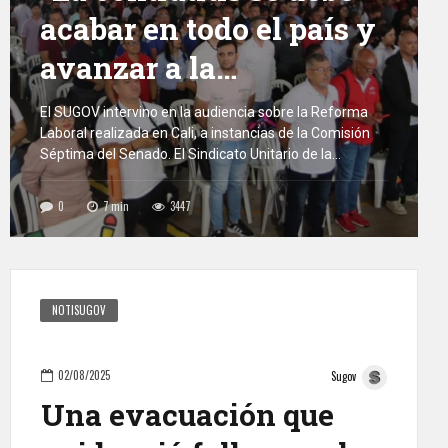
acabar en todo el país y
avanzar a la
formalización del
El SUGOV intervino en la audiencia sobre la Reforma
Laboral realizada en Cali, a instancias de la Comisión
empleo”
Séptima del Senado. El Sindicato Unitario de la
Gobernación del Valle del Cauca –SUGOV—fue una de
las pocas organizaciones invitadas a hacer su ponencia
0
7
min
3447
a la audiencia pública de la Comisión Séptima del
Senado alrededor del tema […]
NOTISUGOV
02/08/2025
Sugov
Una evacuación que