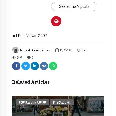
See author's posts
Post Views:
2.497
Fernando Alexis Jiménez
11/29/2025
3
min
2497
0
Related Articles
CRÓNICAS DE MACONDO
INTERNACIONAL