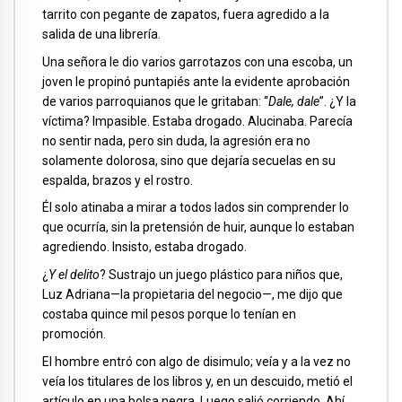
tarrito con pegante de zapatos, fuera agredido a la
salida de una librería.
Una señora le dio varios garrotazos con una escoba, un
joven le propinó puntapiés ante la evidente aprobación
de varios parroquianos que le gritaban: “
Dale, dale
”. ¿Y la
víctima? Impasible. Estaba drogado. Alucinaba. Parecía
no sentir nada, pero sin duda, la agresión era no
solamente dolorosa, sino que dejaría secuelas en su
espalda, brazos y el rostro.
Él solo atinaba a mirar a todos lados sin comprender lo
que ocurría, sin la pretensión de huir, aunque lo estaban
agrediendo. Insisto, estaba drogado.
¿
Y el delito
? Sustrajo un juego plástico para niños que,
Luz Adriana—la propietaria del negocio—, me dijo que
costaba quince mil pesos porque lo tenían en
promoción.
El hombre entró con algo de disimulo; veía y a la vez no
veía los titulares de los libros y, en un descuido, metió el
artículo en una bolsa negra. Luego salió corriendo. Ahí