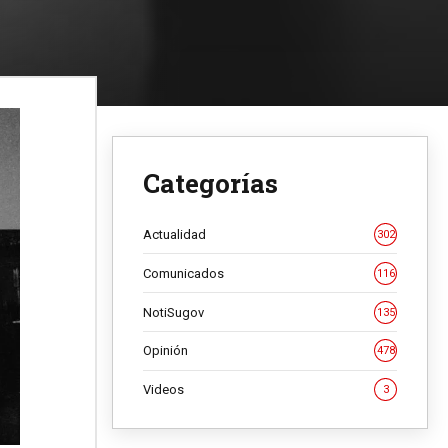
Categorías
Actualidad
302
Comunicados
116
NotiSugov
135
Opinión
478
Videos
3