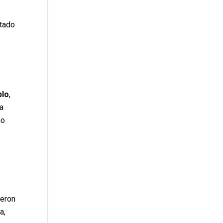
tado
blo
,
a
mo
ieron
a,