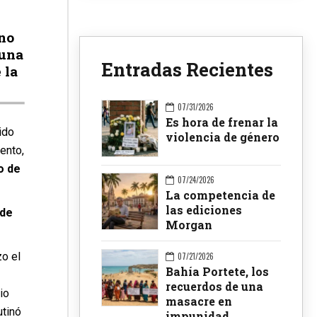
ino
 una
Entradas Recientes
 la
07/31/2026
Es hora de frenar la
ido
violencia de género
ento,
o de
07/24/2026
La competencia de
las ediciones
 de
Morgan
zo el
07/21/2026
Bahía Portete, los
recuerdos de una
io
masacre en
tinó
impunidad