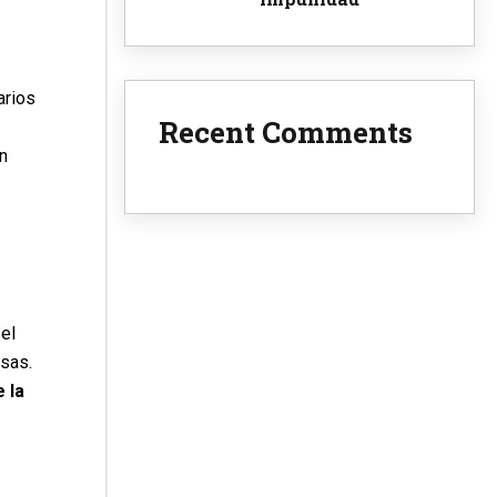
arios
Recent Comments
on
el
asas.
 la