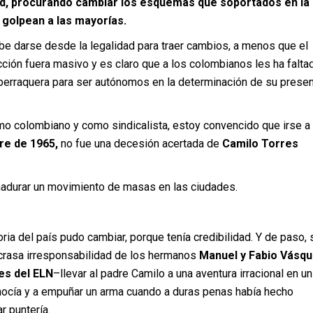
ad, procurando cambiar los esquemas que soportados en la
, golpean a las mayorías.
be darse desde la legalidad para traer cambios, a menos que el
cción fuera masivo y es claro que a los colombianos les ha falta
 berraquera para ser autónomos en la determinación de su presen
mo colombiano y como sindicalista, estoy convencido que irse a 
re de 1965,
no fue una decesión acertada de
Camilo Torres
adurar un movimiento de masas en las ciudades.
toria del país pudo cambiar, porque tenía credibilidad. Y de paso,
 crasa irresponsabilidad de los hermanos
Manuel y Fabio Vásq
s del ELN
–llevar al padre Camilo a una aventura irracional en un
nocía y a empuñar un arma cuando a duras penas había hecho
r puntería.