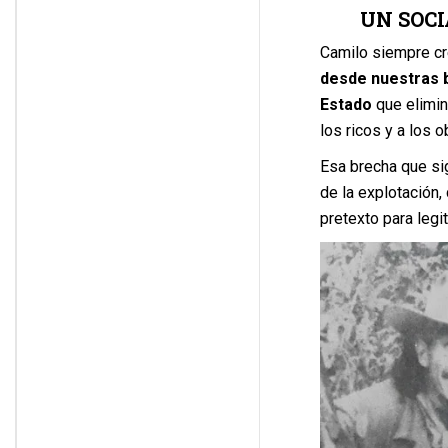
UN SOC
Camilo siempre cr
desde nuestras 
Estado
que elimin
los ricos y a los 
Esa brecha que sig
de la explotación,
pretexto para legi