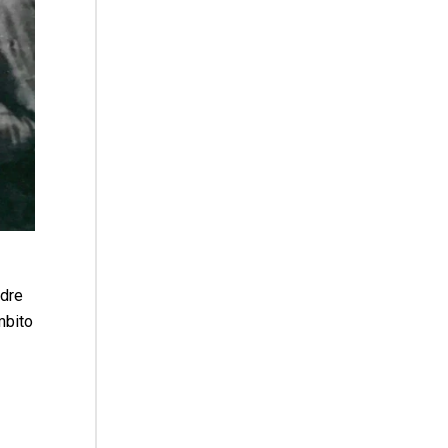
adre
mbito