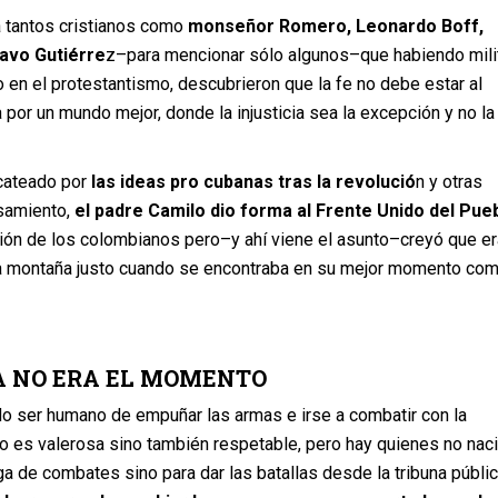
a tantos cristianos como
monseñor Romero, Leonardo Boff,
avo Gutiérre
z–para mencionar sólo algunos–que habiendo mili
o en el protestantismo, descubrieron que la fe no debe estar al
 por un mundo mejor, donde la injusticia sea la excepción y no la
cateado por
las ideas pro cubanas tras la revolució
n y otras
samiento,
el padre Camilo dio forma al Frente Unido del Pue
ción de los colombianos pero–y ahí viene el asunto–creyó que er
la montaña justo cuando se encontraba en su mejor momento co
A NO ERA EL MOMENTO
do ser humano de empuñar las armas e irse a combatir con la
lo es valerosa sino también respetable, pero hay quienes no nac
ga de combates sino para dar las batallas desde la tribuna públic