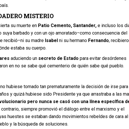
país.
DADERO MISTERIO
ierta su muerte en
Patio Cemento, Santander,
e incluso los di
to suya barbado y con un ojo amoratado–como consecuencia del
ue recibió–ni su madre
Isabel
ni su hermano
Fernando
, recibier
dónde estaba su cuerpo.
tares
aduciendo un
secreto de Estado
para evitar desórdenes
rraron en no se sabe qué cementerio de quién sabe qué pueblo.
i no hubiese tomado tan prematuramente la decisión de irse para 
años y quizá hubiese sido Presidente ya que arrastraba a las m
volucionario pero nunca se casó con una línea específica de
l contrario, siempre promovió el diálogo entre el marxismo y el
uyas huestes se estaban dando movimientos rebeldes de cara al
ueblo y la búsqueda de soluciones.