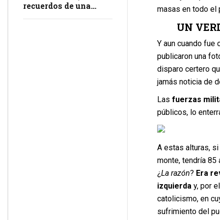
recuerdos de una
masas en todo el 
masacre en
impunidad
UN VER
Y aun cuando fue c
publicaron una fo
disparo certero q
jamás noticia de 
Las
fuerzas mili
públicos, lo ente
A estas alturas, s
monte, tendría 85 
¿
La razón
?
Era re
izquierda
y, por e
catolicismo, en c
sufrimiento del p