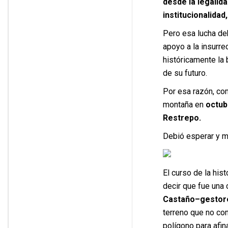
desde la legalid
institucionalidad
Pero esa lucha de
apoyo a la insurre
históricamente la
de su futuro.
Por esa razón, co
montaña en
octub
Restrepo.
Debió esperar y m
El curso de la his
decir que fue una
Castaño–gestore
terreno que no co
polígono para afina