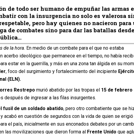
ión de todo ser humano de empuñar las armas e
mbatir con la insurgencia no solo es valerosa s
respetable, pero hay quienes no nacieron para
ga de combates sino para dar las batallas desde
pública…
 de la hora.
En medio de un combate para el que no estaba
un acerbo ideológico que permanece en el tiempo, no había recib
para estar en la guerrilla, y más en una zona tan álgida en su mom
der
, foco del surgimiento y fortalecimiento del incipiente
Ejércit
nal (ELN).
orres Restrepo
murió abatido por las tropas el
15 de febrero
s después de ingresar a las filas insurgentes.
l fusil de un soldado abatido
, pero otro combatiente que se hi
 y acabó en cuestión de segundos con la vida de quien se erigió
ra el país, inicialmente en sus enconados debates por un camb
en las movilizaciones que dieron forma al
Frente Unido
que aglu