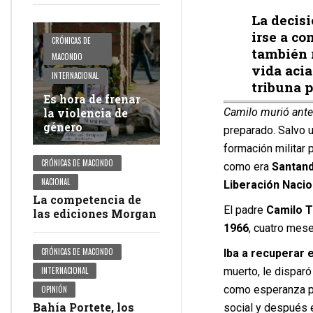
La decis
irse a co
CRÓNICAS DE
también 
MACONDO
vida acia
INTERNACIONAL
tribuna 
Es hora de frenar
Camilo murió antes
la violencia de
género
preparado. Salvo 
formación militar 
CRÓNICAS DE MACONDO
como era
Santan
NACIONAL
Liberación Nacio
La competencia de
El padre
Camilo T
las ediciones Morgan
1966
, cuatro mese
CRÓNICAS DE MACONDO
Iba a recuperar e
INTERNACIONAL
muerto, le disparó
como esperanza pa
OPINIÓN
Bahía Portete, los
social y después 