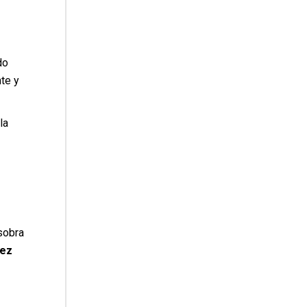
do
te y
la
 sobra
uez