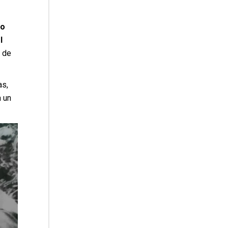
do
l
 de
as,
a un