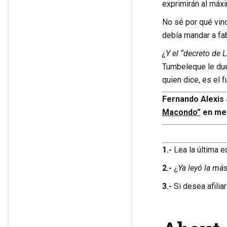
exprimirán al máx
No sé por qué vino
debía mandar a fab
¿Y el “decreto de L
Tumbeleque le duel
quien dice, es el 
Fernando Alexis 
Macondo”
en med
1.-
Lea la última e
2.-
¿
Ya leyó la má
3.-
Si desea afilia