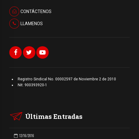
Lozano, y los godos de
insisten en algo
mi […]
importante: antes de
CONTÁCTENOS
convertirse en noticia,
Yulixa era una mujer
LLAMENOS
profundamente
querida. Pero
Colombia terminó […]
Registro Sindical No. 00002597 de Noviembre 2 de 2010
Nit: 900393920-1
Últimas Entradas
12/16/2016