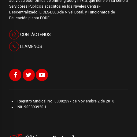
actividad económica de primer grado y mixta, que tiene en su seno a
funcionarios se miraron con
Servidores Públicos adscritos en los Niveles Central-
sorpresa. Luego al […]
Descentralizado, EICES-ESES-de Nivel Dptal. y Funcionaros de
Educación planta FODE .
CONTÁCTENOS
LLAMENOS
Registro Sindical No. 00002597 de Noviembre 2 de 2010
Nit: 900393920-1