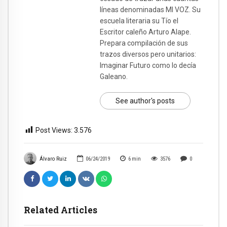
líneas denominadas MI VOZ. Su
escuela literaria su Tío el
Escritor caleño Arturo Alape.
Prepara compilación de sus
trazos diversos pero unitarios:
Imaginar Futuro como lo decía
Galeano.
See author's posts
Post Views:
3.576
Álvaro Ruiz
06/24/2019
6
min
3576
0
Related Articles