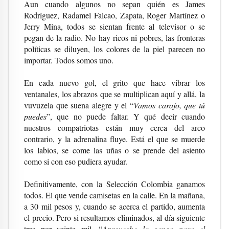
Aun cuando algunos no sepan quién es James
Rodríguez, Radamel Falcao, Zapata, Roger Martínez o
Jerry Mina, todos se sientan frente al televisor o se
pegan de la radio. No hay ricos ni pobres, las fronteras
políticas se diluyen, los colores de la piel parecen no
importar. Todos somos uno.
En cada nuevo gol, el grito que hace vibrar los
ventanales, los abrazos que se multiplican aquí y allá, la
vuvuzela que suena alegre y el “
Vamos carajo, que tú
puedes
”, que no puede faltar. Y qué decir cuando
nuestros compatriotas están muy cerca del arco
contrario, y la adrenalina fluye. Está el que se muerde
los labios, se come las uñas o se prende del asiento
como si con eso pudiera ayudar.
Definitivamente, con la Selección Colombia ganamos
todos. El que vende camisetas en la calle. En la mañana,
a 30 mil pesos y, cuando se acerca el partido, aumenta
el precio. Pero si resultamos eliminados, al día siguiente
tres por veinte mil. “
Aproveche la ganga para el