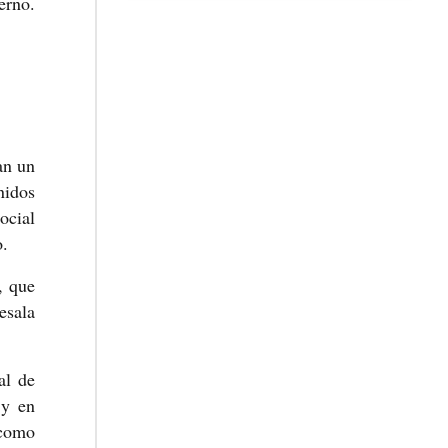
erno.
an un
nidos
ocial
o.
, que
esala
al de
 y en
 como