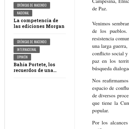
Campesina, Étnic
CRÓNICAS DE MACONDO
de Paz.
NACIONAL
La competencia de
Venimos sembran
las ediciones Morgan
de los pueblos.
resistencia comun
CRÓNICAS DE MACONDO
una larga guerra,
INTERNACIONAL
conflicto social
OPINIÓN
paz en los terri
Bahía Portete, los
búsqueda dialogad
recuerdos de una
masacre en
Nos reafirmamos
impunidad
espacio de conflu
de diversos proce
que tiene la Cu
popular.
Por los alcances