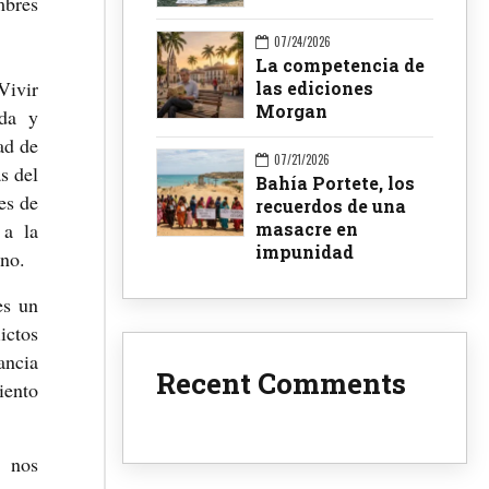
mbres
07/24/2026
La competencia de
Vivir
las ediciones
Morgan
ida y
ad de
07/21/2026
s del
Bahía Portete, los
es de
recuerdos de una
masacre en
 a la
impunidad
ano.
es un
ictos
ancia
Recent Comments
iento
, nos