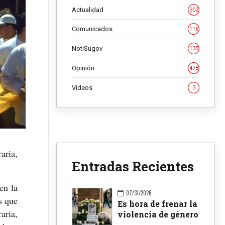
Actualidad
302
Comunicados
116
NotiSugov
135
Opinión
478
Videos
3
aria,
Entradas Recientes
en la
07/31/2026
s que
Es hora de frenar la
aria,
violencia de género