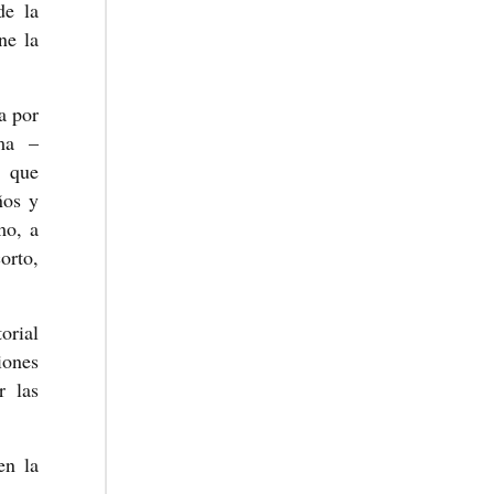
de la
ne la
a por
ma –
, que
ños y
mo, a
orto,
orial
iones
r las
en la