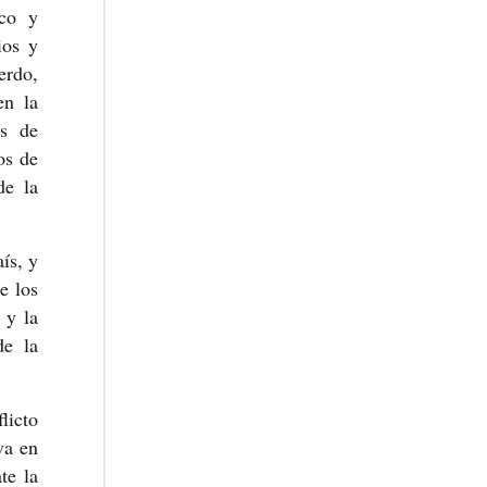
ico y
ios y
erdo,
en la
as de
os de
de la
ís, y
e los
 y la
de la
licto
va en
te la