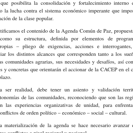
que posibilita la consolidación y fortalecimiento interno 
 la lucha contra el sistema económico imperante que impo
ación de la clase popular.
atificamos el contenido de la Agenda Común de Paz, propuest
omo su estructura, definida por elementos de progra
propias – pliego de exigencias, acciones e interrogantes
iar los distintos alcances que corresponden tanto a los sue
as comunidades agrarias, sus necesidades y desafíos, así co
s y concretas que orientarán el accionar de la CACEP en el c
plazo.
 ser realidad, debe tener un asiento y validación territ
utonomías de las comunidades, reconociendo que son las reg
n las experiencias organizativas de unidad, para enfrenta
onflictos de orden político – económico – social – cultural.
 materialización de la agenda se hace necesario avanzar 
os conflictos a nivel regional y nacional.