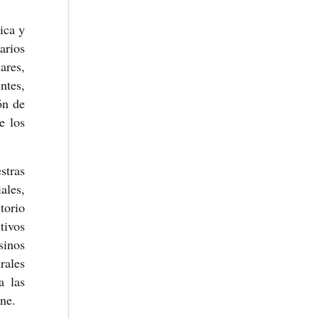
ica y
arios
ares,
ntes,
ón de
e los
stras
ales,
torio
tivos
inos
rales
a las
ne.