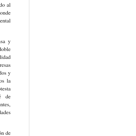
do al
donde
ental
nsa y
doble
lidad
resas
dos y
os la
testa
té de
ntes,
dades
ón de