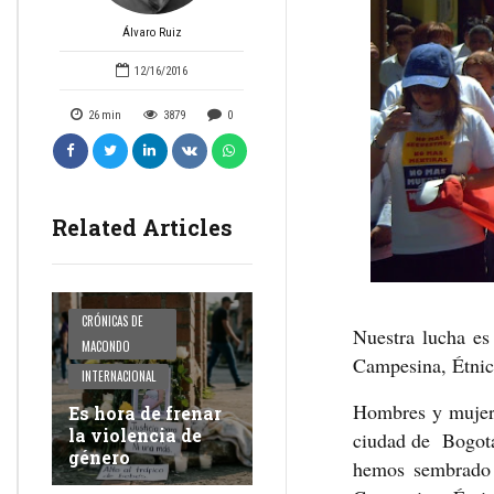
Álvaro Ruiz
12/16/2016
26
min
3879
0
Related Articles
CRÓNICAS DE
Nuestra lucha e
MACONDO
Campesina, Étnic
INTERNACIONAL
Hombres y mujeres
Es hora de frenar
la violencia de
ciudad de Bogotá,
género
hemos sembrado 