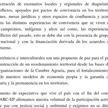
reación de escenarios locales y regionales de diagnóst
flictos, apoyados por pactos de convivencia en los territor
ones, mesas jurídicas y otros espacios de confluencia y acu
ta las distintas experiencias de convivencia que se viven 
e campesinos, indígenas y afros así como, las experienci
flictos del pasado, esto se debe dar con la presencia de grup
nacional y con la financiación derivada de los acuerdos 
bierno.
terétnicos e interculturales son una propuesta de paz para el pa
onstrucción de un reordenamiento territorial desde las bases d
ganizaciones de la Cumbre Agraria, para el fortalecimiento
de nuestros modelos de economía propia y la garantía 
ria y la permanencia en los territorios.
ento de expectativa que vive el país con el fin del conf
ARC-EP afirmamos nuestra voluntad de la participación acti
e paz con justicia social y ambiental y exigimos no se dila