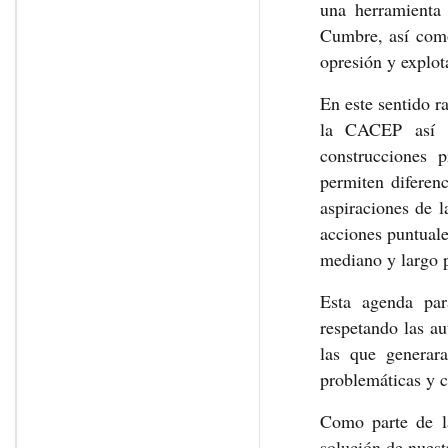
una herramienta 
Cumbre, así como
opresión y explot
En este sentido r
la CACEP así c
construcciones 
permiten diferenc
aspiraciones de l
acciones puntuale
mediano y largo 
Esta agenda para
respetando las a
las que generara
problemáticas y c
Como parte de la
solución de nuestr