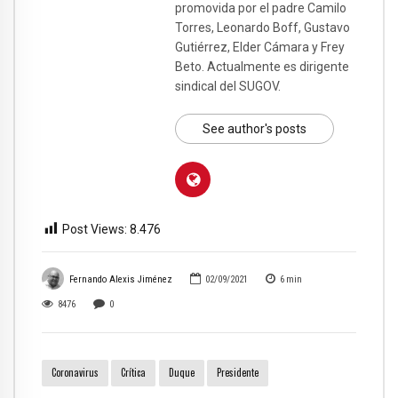
promovida por el padre Camilo
Torres, Leonardo Boff, Gustavo
Gutiérrez, Elder Cámara y Frey
Beto. Actualmente es dirigente
sindical del SUGOV.
See author's posts
Post Views:
8.476
Fernando Alexis Jiménez
02/09/2021
6
min
8476
0
Coronavirus
Crítica
Duque
Presidente