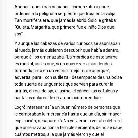
Apenas reunía parroquianos, comenzaba a darle
órdenes a la peligrosa serpiente que traía en la valija.
Tan mortífera era, que jamás la abrió. Solo le gritaba:
“Quieta, Margarita, que primero fue el niño Dios que
vos”.
Y aunque las cabezas de varios curiosos se asomaban
al ruedo, jamás quisieron descubrir que había adentro,
porque él los amenazaba. “La mordida de este animal
es mortal, así es que, si no quiere ver a sus deudos
tomando tinto en un velorio, mejor ni se acerque”,
advertía, para –con sutileza—desempacar de una bolsa
toda suerte de ungüentos que servían para curar la
artritis, el mal de ojo, el asma, el cáncer, las cefaleas y
hasta los dolores de un amor incomprendido.
Logró interesar así a un buen número de personas que
le compraban la mercancía hasta que un día, sin mayor
explicación, desapareció. No volvieron a ver al culebrero
que amenazaba con la temible serpiente, de no se sabe
cuántos metros, a la que jamás vieron y que el