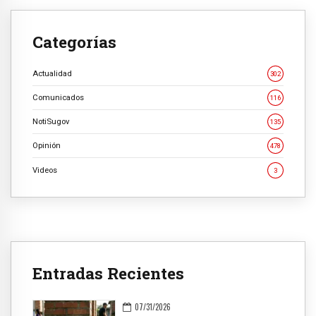
Categorías
Actualidad
302
Comunicados
116
NotiSugov
135
Opinión
478
Videos
3
Entradas Recientes
07/31/2026