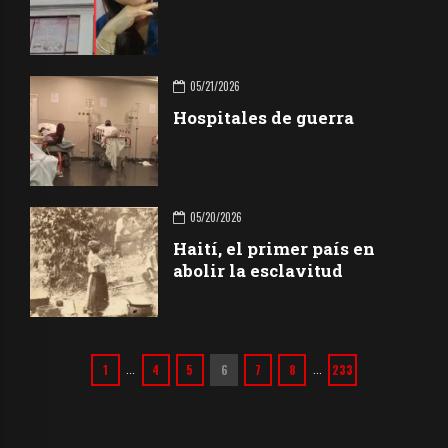
05/21/2026
Hospitales de guerra
05/20/2026
Haití, el primer país en
abolir la esclavitud
1
4
5
6
7
8
233
…
…