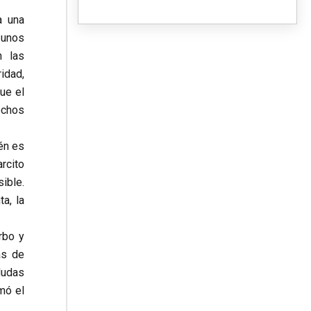
a una
 unos
n las
idad,
ue el
echos
én es
arcito
ible.
a, la
rbo y
as de
dudas
mó el