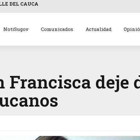
LLE DEL CAUCA
NotiSugov
Comunicados
Actualidad
Opini
n Francisca deje 
aucanos