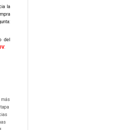
ia la
ompra
unta:
o del
OV
.
e más
etapa
cias
nas
,