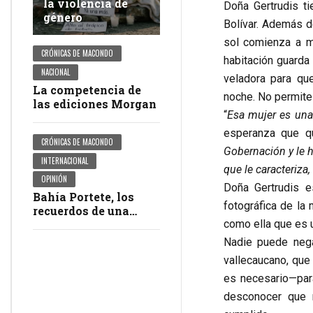
la violencia de
Doña Gertrudis ti
género
Bolívar. Además de
sol comienza a me
CRÓNICAS DE MACONDO
habitación guarda
NACIONAL
veladora para que
La competencia de
noche. No permite
las ediciones Morgan
“
Esa mujer es una
esperanza que qu
CRÓNICAS DE MACONDO
Gobernación y le h
INTERNACIONAL
que le caracteriz
OPINIÓN
Doña Gertrudis e
Bahía Portete, los
fotográfica de la
recuerdos de una
masacre en
como ella que es
impunidad
Nadie puede nega
vallecaucano, que
es necesario—par
desconocer que 