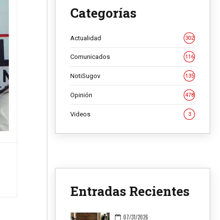
Categorías
Actualidad
302
Comunicados
116
NotiSugov
135
Opinión
478
Videos
3
Entradas Recientes
07/31/2026