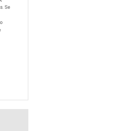
as. Se
vo
e