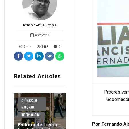
Fernando Alexis Jiménez
06/28/2017
7
min
5413
0
Related Articles
Progresivam
Gobernador
CRÓNICAS DE
MACONDO
INTERNACIONAL
Por Fernando Al
Es hora de frenar