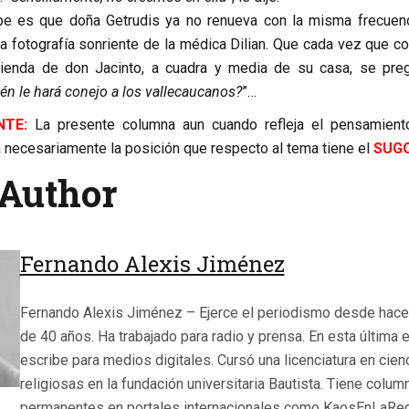
pe es que doña Getrudis ya no renueva con la misma frecuenc
la fotografía sonriente de la médica Dilian. Que cada vez que c
tienda de don Jacinto, a cuadra y media de su casa, se preg
én le hará conejo a los vallecaucanos?
”…
TE:
La presente columna aun cuando refleja el pensamient
ta necesariamente la posición que respecto al tema tiene el
SUG
Author
Fernando Alexis Jiménez
Fernando Alexis Jiménez – Ejerce el periodismo desde hac
de 40 años. Ha trabajado para radio y prensa. En esta última 
escribe para medios digitales. Cursó una licenciatura en cien
religiosas en la fundación universitaria Bautista. Tiene colum
permanentes en portales internacionales como KaosEnLaRed