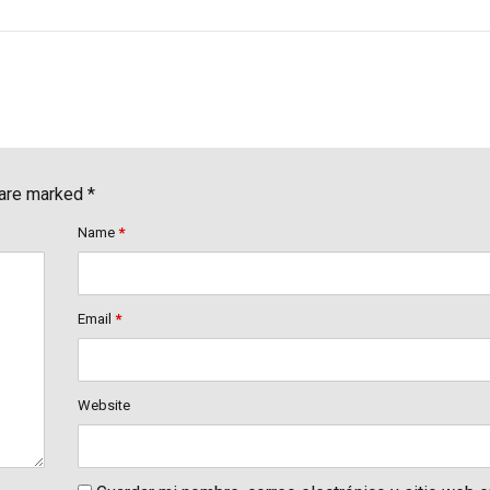
 are marked *
Name
*
Email
*
Website