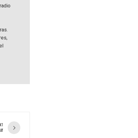
radio
ras.
res,
el
XT
ur