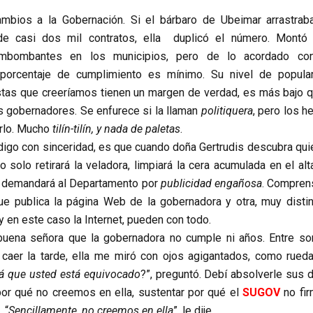
cambios a la Gobernación. Si el bárbaro de Ubeimar arrastrab
de casi dos mil contratos, ella duplicó el número. Montó
rimbombantes en los municipios, pero de lo acordado co
porcentaje de cumplimiento es mínimo. Su nivel de popular
as que creeríamos tienen un margen de verdad, es más bajo q
os gobernadores. Se enfurece si la llaman
politiquera
, pero los h
rlo. Mucho
tilín-tilín, y nada de paletas
.
 digo con sinceridad, es que cuando doña Gertrudis descubra qui
no solo retirará la veladora, limpiará la cera acumulada en el alt
, demandará al Departamento por
publicidad engañosa
. Comprens
e publica la página Web de la gobernadora y otra, muy distint
 y en este caso la Internet, pueden con todo.
buena señora que la gobernadora no cumple ni años. Entre so
l caer la tarde, ella me miró con ojos agigantados, como rued
á que usted está equivocado
?”, preguntó. Debí absolverle sus 
 por qué no creemos en ella, sustentar por qué el
SUGOV
no fir
 “
Sencillamente, no creemos en ella
”, le dije.