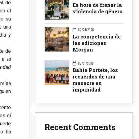
al de
Es hora de frenar la
do el
violencia de género
de su
e una
07/24/2026
día y
La competencia de
las ediciones
Morgan
nte de
 a la
07/21/2026
ondad
Bahía Portete, los
recuerdos de una
masacre en
nrisa
impunidad
guien
cento
os si
puede
Recent Comments
no ha