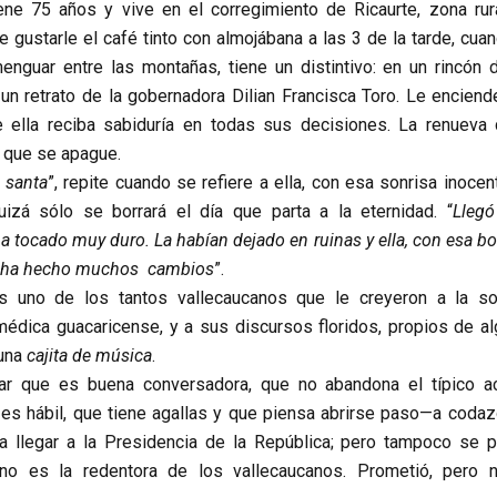
ene 75 años y vive en el corregimiento de Ricaurte, zona rur
 gustarle el café tinto con almojábana a las 3 de la tarde, cuan
nguar entre las montañas, tiene un distintivo: en un rincón 
 un retrato de la gobernadora Dilian Francisca Toro. Le enciend
 ella reciba sabiduría en todas sus decisiones. La renueva 
 que se apague.
 santa
”, repite cuando se refiere a ella, con esa sonrisa inoce
izá sólo se borrará el día que parta a la eternidad. “
Llegó
a tocado muy duro. La habían dejado en ruinas y ella, con esa b
a, ha hecho muchos cambios
”.
s uno de los tantos vallecaucanos que le creyeron a la so
 médica guacaricense, y a sus discursos floridos, propios de al
 una
cajita de música
.
r que es buena conversadora, que no abandona el típico a
 es hábil, que tiene agallas y que piensa abrirse paso—a codaz
a llegar a la Presidencia de la República; pero tampoco se 
no es la redentora de los vallecaucanos. Prometió, pero 