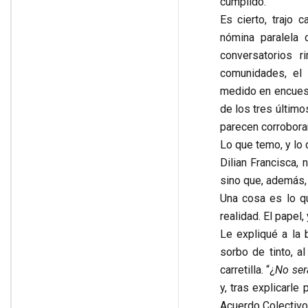
cumplido.
Es cierto, trajo 
nómina paralela 
conversatorios 
comunidades, el 
medido en encuest
de los tres últim
parecen corrobora
Lo que temo, y lo
Dilian Francisca, 
sino que, además
Una cosa es lo qu
realidad. El papel,
Le expliqué a la 
sorbo de tinto, a
carretilla. “¿
No ser
y, tras explicarle
Acuerdo Colectivo.