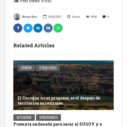
Post Views:
4.930
Álvaro Ruiz
10/02/2017
14
min
4930
0
Related Articles
OPINIÓN
OTRAS VOCES
El Cerrejón no es progreso, es el despojo de
territorios ancestrales
ACTUALIDAD
COMUNICADOS
Presunta andanada para sacar al SUGOV y a