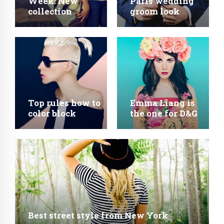
Week: New
Paris wedding
collection
groom look
Top rules how to
Emma Liang is
color block
the one for D&G
Best street style from New York