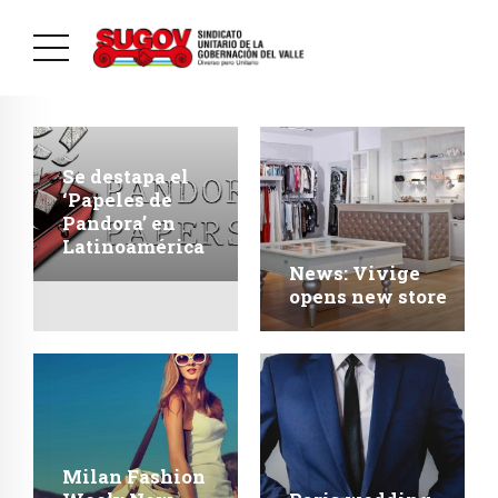
Se destapa el
‘Papeles de
Pandora’ en
Latinoamérica
News: Vivige
opens new store
Milan Fashion