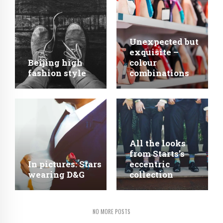
Unexpected but
exquisite –
Beijing high
colour
fashion style
combinations
All the looks
from Starts’s
In pictures: Stars
eccentric
wearing D&G
collection
NO MORE POSTS