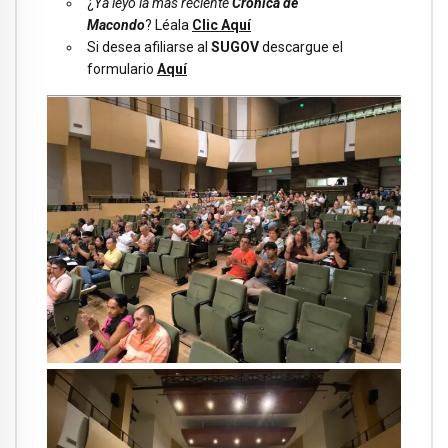
¿
Ya leyó la más reciente
Crónica de
Macondo
? Léala
Clic Aquí
Si desea afiliarse al
SUGOV
descargue el
formulario
Aquí