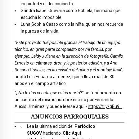
inquietud y el desconcierto.
Sandra Isabel Guevara como Rubiela, hermana que
escucha lo imposible.
Luna Sophia Casso como la niña, quien nos recuerda
la pureza de la vida.
“
Este proyecto fue posible gracias al trabajo de un equipo
técnico, en gran parte compuesto por mi familia, por
ejemplo, Leidy Juliana en la dirección de fotografía, Camilo
Ernesto en cámaras, dron y la posterior edición, y a Ana
Rosario Grisales, en la revisión del guion y el montaje final
”,
anotó Luis Eduardo Jiménez, quien lleva más de 30
años en el campo artístico.
“¿
No te das cuenta que estás murto
?” se fundamenta en
un cuento del mismo nombre escrito por Fernando
Alexis Jiménez, y puede leerse aquí>
https://t.ly/gEu9_
ANUNCIOS PARROQUIALES
Lea la última edición del
Periódico
SUGOV
haciendo
Clic Aquí