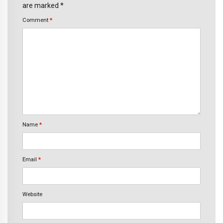
are marked *
Comment
*
Name
*
Email
*
Website