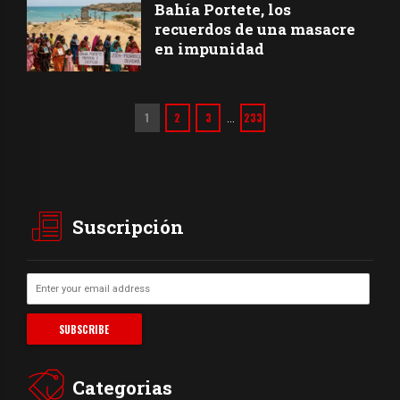
Bahía Portete, los
recuerdos de una masacre
en impunidad
1
2
3
233
…
Suscripción
Categorias