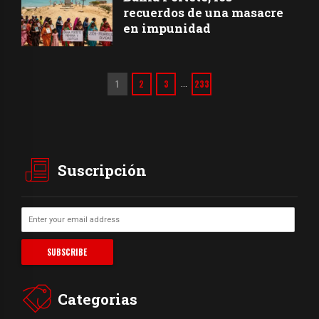
recuerdos de una masacre
en impunidad
1
2
3
233
…
Suscripción
Categorias