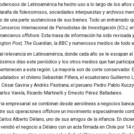
oderosos de Latinoamérica ha hecho uso a lo largo de los años d
elaraña de fideicomisos, sociedades interpuestas y archivos mer
ico de una parte sustanciosa de sus bienes. Todo un entramado qu
 el Consorcio Internacional de Periodistas de Investigación (ICIJ, 
financieros
offshore
. Esta masa de información ha sido revisada 
gton Post, The Guardian, la BBC
y numerosos medios de todo e
al relevancia en Latinoamérica, donde cada año se le escapan a
róximos días este periódico y los otros medios que han participa
rtenecen a esta región. La mayoría son de corte conservador. E
udalados: el chileno
Sebastián Piñera
, el ecuatoriano
Guillermo 
s
César Gaviria
y
Andrés Pastrana
; el peruano
Pedro Pablo Kuczy
arlos Varela
,
Ricardo Martinelli
y
Ernesto Pérez Balladares
.
oria empresarial se combinan desde aerolíneas a negocios bancari
tre sus operaciones
offshore
un movimiento especialmente contr
Carlos Alberto Délano, uno de sus amigos de la infancia. En di
 vendió el negocio a Délano con un acta firmada en Chile por 14 