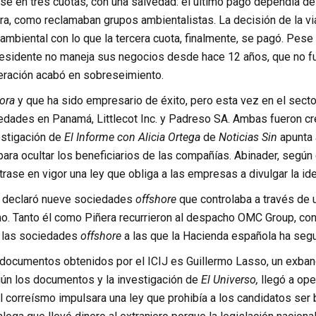
rse en tres cuotas, con una salvedad: el último pago dependía d
era, como reclamaban grupos ambientalistas. La decisión de la 
ambiental con lo que la tercera cuota, finalmente, se pagó. Pes
 presidente no maneja sus negocios desde hace 12 años, que no 
peración acabó en sobreseimiento.
ora
y que ha sido empresario de éxito, pero esta vez en el secto
dades en Panamá, Littlecot Inc. y Padreso SA. Ambas fueron cr
estigación de
El Informe con Alicia Ortega
de
Noticias Sin
apunta 
do para ocultar los beneficiarios de las compañías. Abinader, seg
rase en vigor una ley que obliga a las empresas a divulgar la i
io declaró nueve sociedades
offshore
que controlaba a través de 
smo. Tanto él como Piñera recurrieron al despacho OMC Group, co
e las sociedades
offshore
a las que la Hacienda española ha segui
os documentos obtenidos por el ICIJ es Guillermo Lasso, un exba
egún los documentos y la investigación de
El Universo,
llegó a op
 correísmo impulsara una ley que prohibía a los candidatos ser