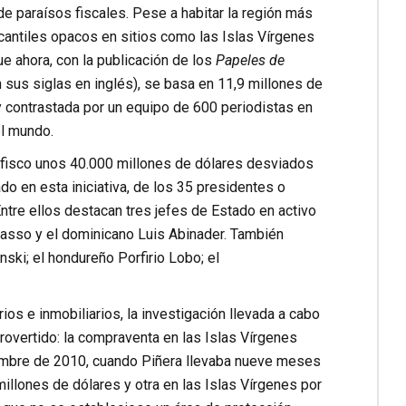
e paraísos fiscales. Pese a habitar la región más
cantiles opacos en sitios como las Islas Vírgenes
e ahora, con la publicación de los
Papeles de
en sus siglas en inglés), se basa en 11,9 millones de
y contrastada por un equipo de 600 periodistas en
l mundo.
l fisco unos 40.000 millones de dólares desviados
do en esta iniciativa, de los 35 presidentes o
ntre ellos destacan tres jefes de Estado en activo
Lasso
y el dominicano
Luis Abinader
. También
nski
; el hondureño
Porfirio Lobo
; el
os e inmobiliarios, la investigación llevada a cabo
overtido: la compraventa en las Islas Vírgenes
ciembre de 2010, cuando Piñera llevaba nueve meses
millones de dólares y otra en las Islas Vírgenes por