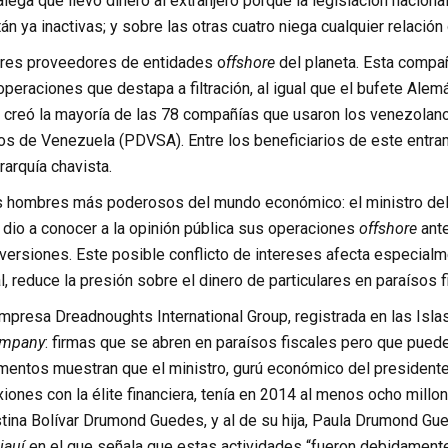
lega que llevó dinero al extranjero porque la legislación nacional
ya inactivas; y sobre las otras cuatro niega cualquier relación 
yores proveedores de entidades o
ffshore
del planeta. Esta compa
operaciones que destapa a filtración, al igual que el bufete Alem
gal creó la mayoría de las 78 compañías que usaron los venezola
s de Venezuela (PDVSA). Entre los beneficiarios de este entram
rarquía chavista.
s hombres más poderosos del mundo económico: el ministro del 
dio a conocer a la opinión pública sus operaciones
offshore
ante
versiones. Este posible conflicto de intereses afecta especialme
l, reduce la presión sobre el dinero de particulares en paraísos f
mpresa Dreadnoughts International Group, registrada en las Islas
ompany
: firmas que se abren en paraísos fiscales pero que puede
umentos muestran que el ministro, gurú económico del president
nes con la élite financiera, tenía en 2014 al menos ocho millon
istina Bolívar Drumond Guedes, y al de su hija, Paula Drumond G
iauí
en el que señala que estas actividades “fueron debidamente 