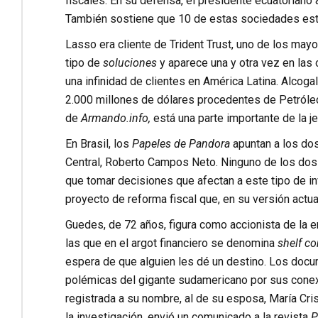
fiscales. En su defensa, el presidente ecuatoriano a
También sostiene que 10 de estas sociedades están 
Lasso era cliente de Trident Trust, uno de los ma
tipo de
soluciones
y aparece una y otra vez en las 
una infinidad de clientes en América Latina. Alco
2.000 millones de dólares procedentes de Petróleo
de
Armando.info
,
está una parte importante de la je
En Brasil, los
Papeles de Pandora
apuntan a los do
Central, Roberto Campos Neto. Ninguno de los dos 
que tomar decisiones que afectan a este tipo de in
proyecto de reforma fiscal que, en su versión actua
Guedes, de 72 años, figura como accionista de la e
las que en el argot financiero se denomina
shelf c
espera de que alguien les dé un destino. Los doc
polémicas del gigante sudamericano por sus conexio
registrada a su nombre, al de su esposa, María Cr
la investigación, envió un comunicado a la revista
P