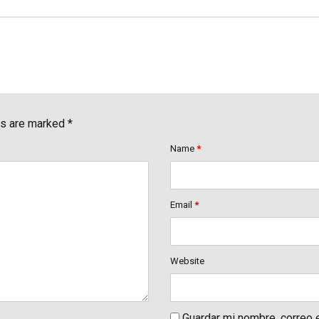
ds are marked *
Name
*
Email
*
Website
Guardar mi nombre, correo e