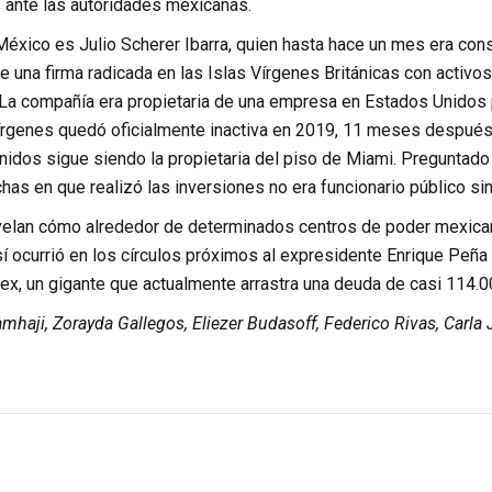
s ante las autoridades mexicanas.
México es Julio Scherer Ibarra,
quien hasta hace un mes era cons
e una firma radicada en las Islas Vírgenes Británicas con activo
La compañía era propietaria de una empresa en Estados Unidos
Vírgenes quedó oficialmente inactiva en 2019, 11 meses después
idos sigue siendo la propietaria del piso de Miami. Preguntado
chas en que realizó las inversiones no era funcionario público si
elan cómo alrededor de determinados centros de poder mexicano
sí ocurrió en los círculos próximos al expresidente Enrique Peñ
x, un gigante que actualmente arrastra una deuda de casi 114.0
mhaji, Zorayda Gallegos, Eliezer Budasoff, Federico Rivas, Carla