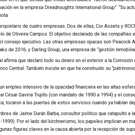
ación en la empresa Dreadnoughts International Group”. “Su actu
nota.
propietario de cuatro empresas. Dos de ellas, Cor Assets y ROC
 de Oliveira Campos. El objetivo declarado de las compañías era
l consejo ejecutivo. Las otras empresas opacas son Peacock A
ks de 2016; y Darling Group, una empresa de “gestión inmobiliar
l afirma que declaró todo su dinero en el exterior a la Comisión 
Banco Central. También insiste en que ha construido su “patrimon
n empleo intensivo de la opacidad financiera en las altas esfera
beral César Gaviria Trujillo (con mandato de 1990 a 1994) y el c
ca, tocaron a las puertas de estos servicios cuando ya habían de
bres de Jaime Durán Barba, consultor político que catapultó a l
1999). Por el lado del kirchnerismo, los papeles implican en m
lgunas figuras claves en la causa abierta por la recepción de s