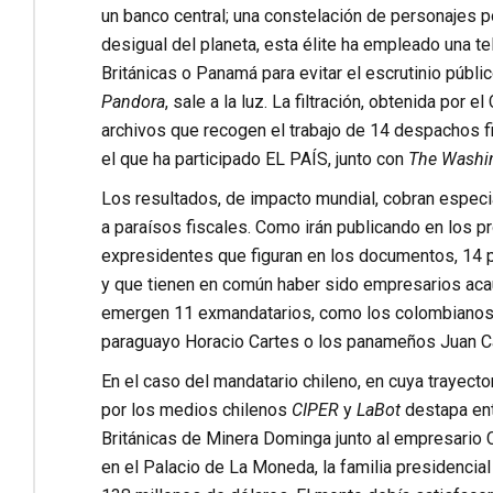
un banco central; una constelación de personajes p
desigual del planeta, esta élite ha empleado una t
Británicas o Panamá para evitar el escrutinio públ
Pandora
, sale a la luz. La filtración, obtenida por
archivos que recogen el trabajo de 14 despachos 
el que ha participado EL PAÍS, junto con
The Washin
Los resultados, de impacto mundial, cobran especi
a paraísos fiscales. Como irán publicando en los p
expresidentes que figuran en los documentos, 14 pe
y que tienen en común haber sido empresarios aca
emergen 11 exmandatarios, como los colombiano
paraguayo
Horacio Cartes
o los panameños
Juan C
En el caso del mandatario chileno, en cuya trayect
por los medios chilenos
CIPER
y
LaBot
destapa en
Británicas de Minera Dominga junto al empresario 
en el Palacio de La Moneda, la familia presidencial