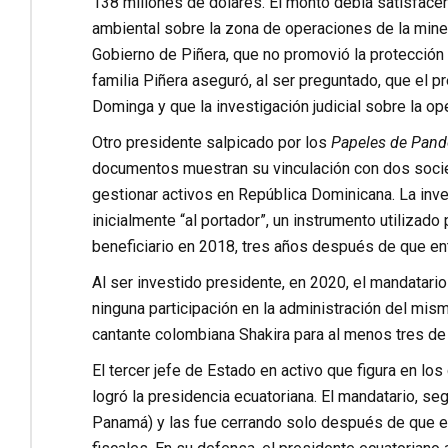
138 millones de dólares. El monto debía satisface
ambiental sobre la zona de operaciones de la min
Gobierno de Piñera, que no promovió la protección 
familia Piñera aseguró, al ser preguntado, que el
Dominga y que la investigación judicial sobre la o
Otro presidente salpicado por los
Papeles de Pand
documentos muestran su vinculación con dos socie
gestionar activos en República Dominicana. La inv
inicialmente “al portador”, un instrumento utiliza
beneficiario en 2018, tres años después de que ent
Al ser investido presidente, en 2020, el mandatar
ninguna participación en la administración del mi
cantante colombiana Shakira para al menos tres d
El tercer jefe de Estado en activo que figura en l
logró la presidencia ecuatoriana. El mandatario, s
Panamá) y las fue cerrando solo después de que el