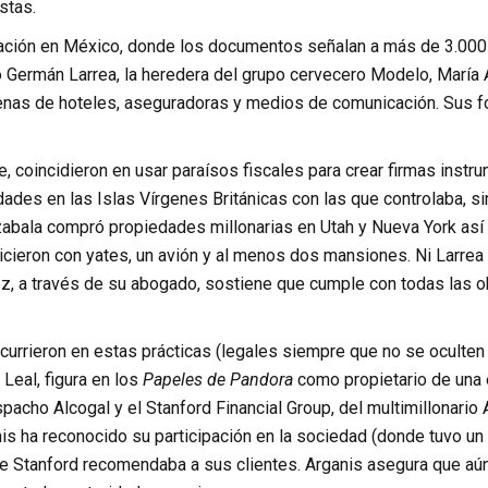
stas.
ación en México, donde los documentos señalan a más de 3.000 p
o Germán Larrea, la heredera del grupo cervecero Modelo, María
adenas de hoteles, aseguradoras y medios de comunicación. Sus 
e, coincidieron en usar paraísos fiscales para crear firmas instr
ades en las Islas Vírgenes Británicas con las que controlaba, si
zabala compró propiedades millonarias en Utah y Nueva York así
icieron con yates, un avión y al menos dos mansiones. Ni Larrea
ez, a través de su abogado, sostiene que cumple con todas las o
urrieron en estas prácticas (legales siempre que no se oculten al
Leal, figura en los
Papeles de Pandora
como propietario de una 
pacho Alcogal y el Stanford Financial Group, del multimillonario
nis ha reconocido su participación en la sociedad (donde tuvo un
ue Stanford recomendaba a sus clientes. Arganis asegura que aún