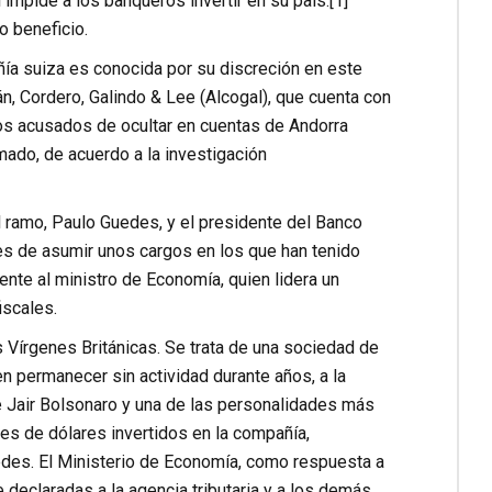
 impide a los banqueros invertir en su país.[1]
o beneficio.
ñía suiza es conocida por su discreción en este
án, Cordero, Galindo & Lee (Alcogal), que cuenta con
nos acusados de ocultar en cuentas de Andorra
ado, de acuerdo a la investigación
ramo, Paulo Guedes, y el presidente del Banco
s de asumir unos cargos en los que han tenido
nte al ministro de Economía, quien lidera un
iscales.
 Vírgenes Británicas. Se trata de una sociedad de
n permanecer sin actividad durante años, a la
e
Jair Bolsonaro
y una de las personalidades más
es de dólares invertidos en la compañía,
uedes. El Ministerio de Economía, como respuesta a
declaradas a la agencia tributaria y a los demás