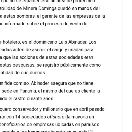
e que no se estableciese un área de protección
viabilidad de Minera Dominga quedó en manos del
e a estas sombras, el gerente de las empresas de la
fue informado sobre el proceso de venta de
r hotelero, es el dominicano Luis Abinader. Los
eadas antes de asumir el cargo y usadas para
a que las acciones de estas sociedades eran
ún estas pesquisas, se registró públicamente como
dentidad de sus dueños.
un fideicomiso. Abinader asegura que no tiene
n sede en Panamá, el mismo del que es cliente la
do el rastro durante años.
nquero conservador y millonario que en abril pasado
erar con 14 sociedades
offshore
(la mayoría en
 beneficiarios de empresas ubicadas en paraísos