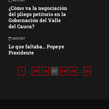
04/17/2017
¿Cómo va la negociación
del pliego petitorio en la
Gobernación del Valle
del Cauca?
04/13/2017
Lo que faltaba… Popeye
Presidente
1
…
215
216
217
218
219
…
233