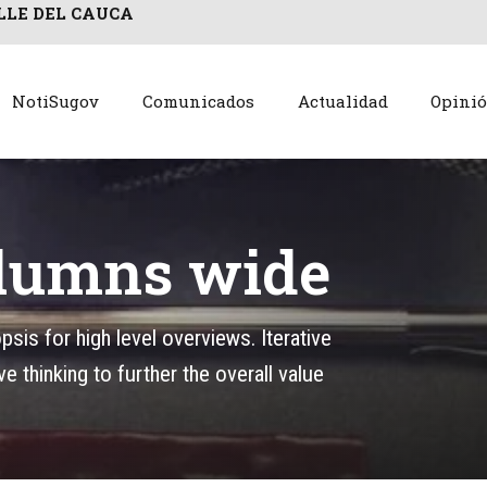
LLE DEL CAUCA
NotiSugov
Comunicados
Actualidad
Opini
olumns wide
is for high level overviews. Iterative
 thinking to further the overall value