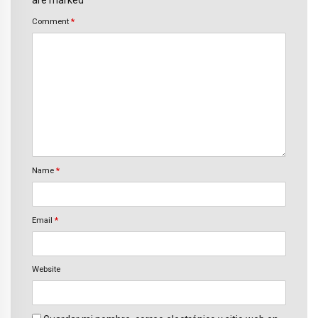
are marked *
Comment
*
Name
*
Email
*
Website