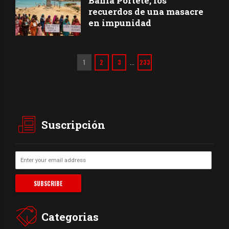
Bahía Portete, los
recuerdos de una masacre
en impunidad
1
2
3
233
…
Suscripción
Categorias