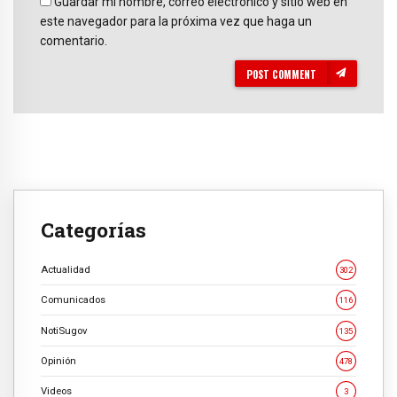
Guardar mi nombre, correo electrónico y sitio web en
este navegador para la próxima vez que haga un
comentario.
POST COMMENT
Categorías
Actualidad
302
Comunicados
116
NotiSugov
135
Opinión
478
Videos
3