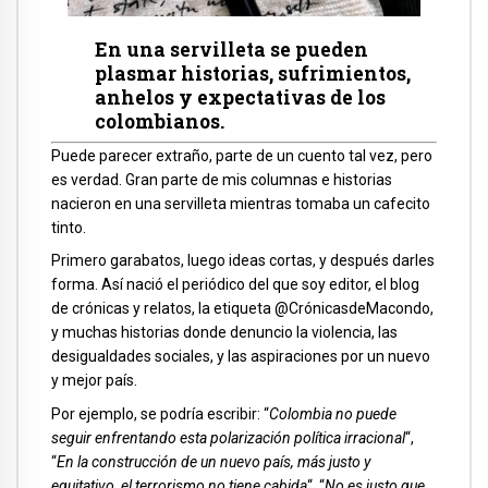
En una servilleta se pueden
plasmar historias, sufrimientos,
anhelos y expectativas de los
colombianos.
Puede parecer extraño, parte de un cuento tal vez, pero
es verdad. Gran parte de mis columnas e historias
nacieron en una servilleta mientras tomaba un cafecito
tinto.
Primero garabatos, luego ideas cortas, y después darles
forma. Así nació el periódico del que soy editor, el blog
de crónicas y relatos, la etiqueta @CrónicasdeMacondo,
y muchas historias donde denuncio la violencia, las
desigualdades sociales, y las aspiraciones por un nuevo
y mejor país.
Por ejemplo, se podría escribir: “
Colombia no puede
seguir enfrentando esta polarización política irracional
“,
“
En la construcción de un nuevo país, más justo y
equitativo, el terrorismo no tiene cabida
“, “
No es justo que