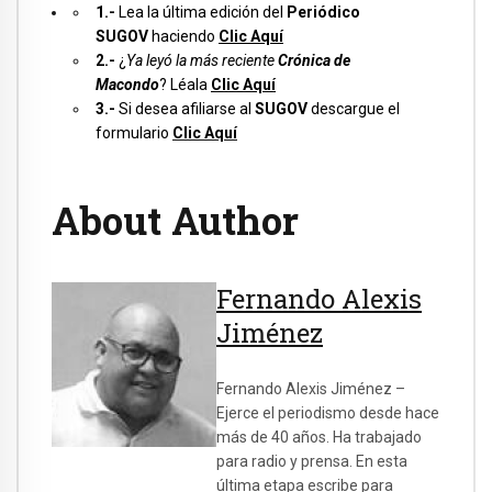
1.-
Lea la última edición del
Periódico
SUGOV
haciendo
Clic Aquí
2.-
¿
Ya leyó la más reciente
Crónica de
Macondo
? Léala
Clic Aquí
3.-
Si desea afiliarse al
SUGOV
descargue el
formulario
Clic Aquí
About Author
Fernando Alexis
Jiménez
Fernando Alexis Jiménez –
Ejerce el periodismo desde hace
más de 40 años. Ha trabajado
para radio y prensa. En esta
última etapa escribe para