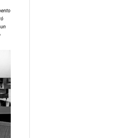
mento
zó
 un
o