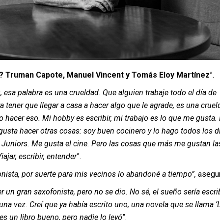
? Truman Capote, Manuel Vincent y Tomás Eloy Martínez
”.
 esa palabra es una crueldad. Que alguien trabaje todo el día de
a tener que llegar a casa a hacer algo que le agrade, es una cruel
 hacer eso. Mi hobby es escribir, mi trabajo es lo que me gusta.
sta hacer otras cosas: soy buen cocinero y lo hago todos los d
 Juniors. Me gusta el cine. Pero las cosas que más me gustan la
ajar, escribir, entender
”.
nista, por suerte para mis vecinos lo abandoné a tiempo”,
asegu
er un gran saxofonista, pero no se dio. No sé, el sueño sería escri
una vez. Creí que ya había escrito uno, una novela que se llama ‘
 es un libro bueno, pero nadie lo leyó
”.