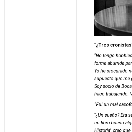
“
¿Tres cronistas
“
No tengo hobbies,
forma aburrida par
Yo he procurado no
supuesto que me gu
Soy socio de Boca
hago trabajando. Vi
“Fui un mal saxofo
“
¿Un sueño?
Era s
un libro bueno alg
Historia’, creo que