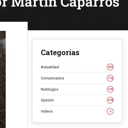
or Martín Caparrós
Categorías
Actualidad
302
Comunicados
116
NotiSugov
135
Opinión
478
Videos
3