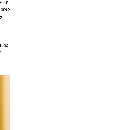
as y
 como
s
a leo
í