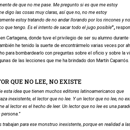
mente de que no me pase. Me pregunto si es que me estoy
e digo las cosas muy claras, así que no, no me estoy
emente estoy tratando de no andar llorando por los rincones y n
co que tengo. Es el intento de sacar todo el jugo posible
”,
respon
 en Cartagena, donde tuve el privilegio de ser su alumno durante
 También he tenido la suerte de encontrármelo varias veces por ahí
o para bombardearlo con preguntas sobre el oficio y sobre la vi
lgunas de las lecciones que me ha brindado don Martín Caparrós.
OR QUE NO LEE, NO EXISTE
e esta idea que tienen muchos editores latinoamericanos que
aza inexistente, el lector que no lee. Y un lector que no lee, no exi
e al lector es el hecho de leer. Un lector que no lee es una parad
a persona.”
 trabajan para ese monstruo inexistente, porque en realidad a la