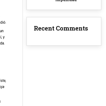
o
dió.
Recent Comments
 un
, y
da.
ste,
oja
s