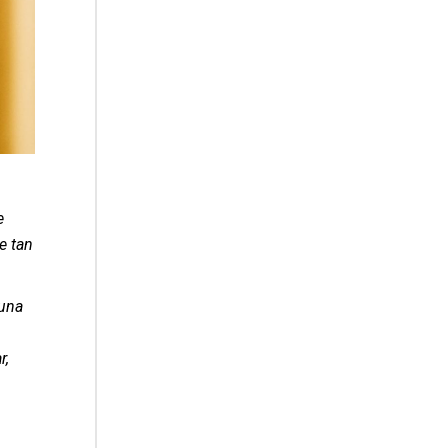
e
e tan
 una
r,