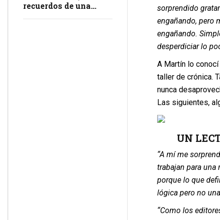
recuerdos de una
sorprendido grata
masacre en
engañando, pero m
impunidad
engañando.
Simpl
desperdiciar lo po
A Martín lo conocí
taller de crónica.
nunca desaprovech
Las siguientes, a
UN LECT
“
A mí me sorprend
trabajan para una r
porque lo que defin
lógica pero no un
“Como los editores