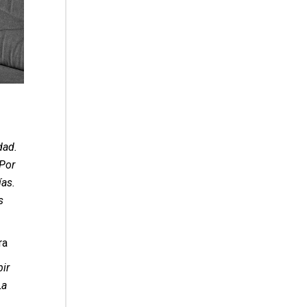
dad.
 Por
ías.
s
ra
bir
La