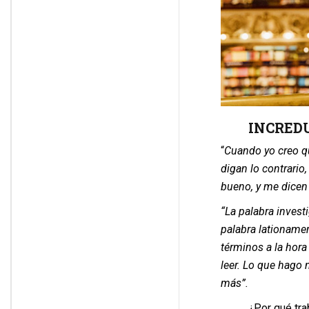
INCREDU
“
Cuando yo creo q
digan lo contrario
bueno, y me dicen 
“La palabra invest
palabra lationameri
términos a la hora 
leer. Lo que hago 
más”.
¿Por qué tra