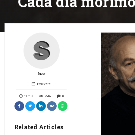
Cada día morimos
Sugov
12/03/2025
11
min
2546
0
Related Articles