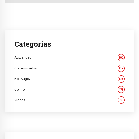
Categorías
Actualidad
302
Comunicados
116
NotiSugov
135
Opinión
478
Videos
3