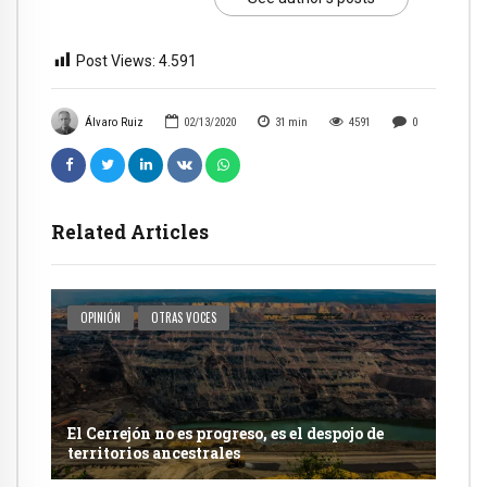
Post Views:
4.591
Álvaro Ruiz
02/13/2020
31
min
4591
0
Related Articles
OPINIÓN
OTRAS VOCES
El Cerrejón no es progreso, es el despojo de
territorios ancestrales