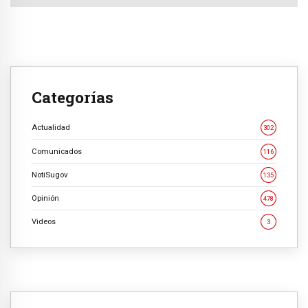
Categorías
Actualidad
302
Comunicados
116
NotiSugov
135
Opinión
478
Videos
3