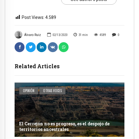
Post Views:
4.589
Álvaro Ruiz
02/13/2020
31
min
4589
0
Related Articles
OPINIÓN
OTRAS VOCES
El Cerrejón no es progreso, es el despojo de
territorios ancestrales