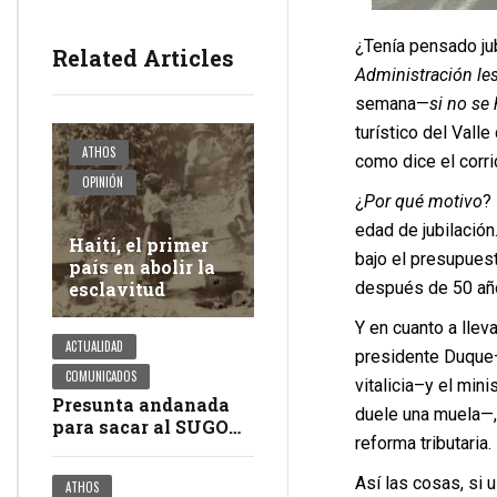
¿Tenía pensado ju
Related Articles
Administración le
semana—
si no se
turístico del Val
ATHOS
como dice el corr
OPINIÓN
¿
Por qué motivo
?
edad de jubilación
Haití, el primer
bajo el presupues
país en abolir la
después de 50 año
esclavitud
Y en cuanto a lleva
ACTUALIDAD
presidente Duque
COMUNICADOS
vitalicia–y el min
Presunta andanada
duele una muela—, 
para sacar al SUGOV
reforma tributaria.
y a USAE de la
negociación del
Así las cosas, si 
ATHOS
pliego petitorio