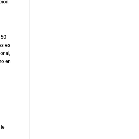
ción.
:50
es es
onal,
mo en
ble