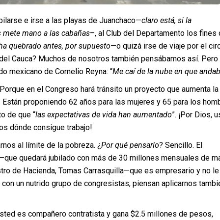
bilarse e irse a las playas de Juanchaco—
claro está, si la
s mete mano a las cabañas
–, al Club del Departamento los fines
 ha quebrado antes, por supuesto
—o quizá irse de viaje por el cir
le del Cauca? Muchos de nosotros también pensábamos así. Pero
ido mexicano de Cornelio Reyna: “
Me caí de la nube en que anda
 Porque en el Congreso hará tránsito un proyecto que aumenta la
. Están proponiendo 62 años para las mujeres y 65 para los hom
to de que “
las expectativas de vida han aumentado
”. ¡Por Dios, 
s dónde consigue trabajo!
rnos al límite de la pobreza. ¿
Por qué pensarlo
? Sencillo. El
—que quedará jubilado con más de 30 millones mensuales de m
istro de Hacienda, Tomas Carrasquilla—que es empresario y no le
con un nutrido grupo de congresistas, piensan aplicarnos tambi
usted es compañero contratista y gana $2.5 millones de pesos,