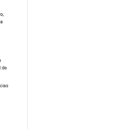
o,
ra
n
d de
icias