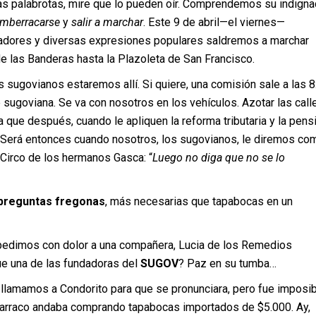
s palabrotas, mire que lo pueden oír. Comprendemos su indigna
mberracarse
y
salir a marchar
. Este 9 de abril—el viernes—
adores y diversas expresiones populares saldremos a marchar
e las Banderas hasta la Plazoleta de San Francisco.
sugovianos estaremos allí. Si quiere, una comisión sale a las 8
sugoviana. Se va con nosotros en los vehículos. Azotar las call
ea que después, cuando le apliquen la reforma tributaria y la pensi
 Será entonces cuando nosotros, los sugovianos, le diremos co
 Circo de los hermanos Gasca: “
Luego no diga que no se lo
preguntas fregonas
, más necesarias que tapabocas en un
edimos con dolor a una compañera, Lucia de los Remedios
ue una de las fundadoras del
SUGOV
? Paz en su tumba…
 llamamos a Condorito para que se pronunciara, pero fue imposi
ajarraco andaba comprando tapabocas importados de $5.000. Ay,