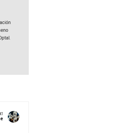
zación
seno
ptal.
XT
te