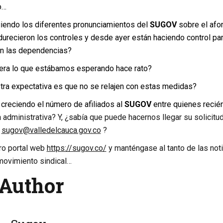
o…
iendo los diferentes pronunciamientos del
SUGOV
sobre el afor
urecieron los controles y desde ayer están haciendo control pa
 en las dependencias?
era lo que estábamos esperando hace rato?
tra expectativa es que no se relajen con estas medidas?
creciendo el número de afiliados al
SUGOV
entre quienes recié
a
administrativa? Y, ¿sabía que puede hacernos llegar su solicitu
o
sugov@valledelcauca.gov.co
?
tro portal web
https://sugov.co/
y manténgase al tanto de las not
movimiento sindical…
Author