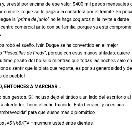
a y, si está por encima de ese valor, $400 mil pesos mensuales
r súmele lo que se le paga a la contadora por el trámite. En poc
legue la “
prima de junio
” no le haga
coquitos
ni la invite a darse
 centro comercial junto con su familia, porque ya está comprome
.
os robó el sueño, Iván Duque se ha convertido en el mejor
s “
Pesadillas de Fredy
”, porque con esas manos afiladas, quiere
 último pesito del bolsillo mientras que todas las noches sale en
donos sentir que la plata que reparte, es por su generosidad y de
o de pueblo!
CO, ENTONCES A MARCHAR…
us gestos. Sí, incluso dejó el tintico a un lado del escritorio al 
a alrededor. Tiene el ceño fruncido. Está berraco, y si es una
embravecida” para que suene más diplomático.
s ¡#$?¡%&/(“#
–murmura usted entre dientes.