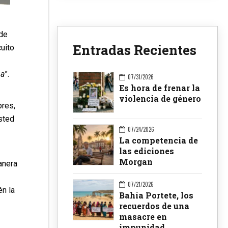
 de
Entradas Recientes
cuito
ba
”.
07/31/2026
Es hora de frenar la
violencia de género
bres,
usted
07/24/2026
La competencia de
las ediciones
Morgan
anera
07/21/2026
én la
Bahía Portete, los
recuerdos de una
masacre en
impunidad