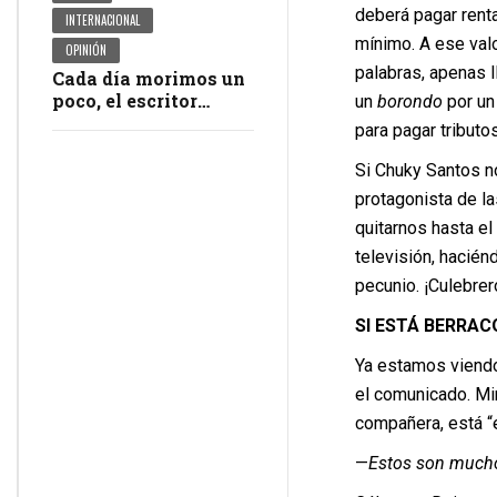
deberá pagar rent
INTERNACIONAL
mínimo. A ese valo
OPINIÓN
palabras, apenas l
Cada día morimos un
poco, el escritor
un
borondo
por un
Martín Caparrós
para pagar tributos
Si Chuky Santos n
protagonista de la
quitarnos hasta el
televisión, hacién
pecunio. ¡Culebrer
SI ESTÁ BERRA
Ya estamos viendo s
el comunicado. Mir
compañera, está “
—
Estos son mucho