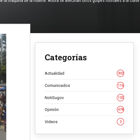
de la máquina de la muerte. Ahora se avecinan otros golpes mortales a la clase
Categorías
Actualidad
302
Comunicados
116
NotiSugov
135
Opinión
478
Videos
3