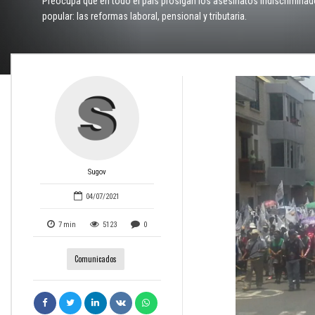
Preocupa que en todo el país prosigan los asesinatos indiscriminado
popular: las reformas laboral, pensional y tributaria.
Sugov
04/07/2021
7
min
5123
0
Comunicados