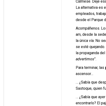
Cálmese. Deje esa
La alternativa es
e
empleados, trabaj
desde el Parque d
Acompáñenos. Los 
am, desde la sede 
la única vía. No s
se esté quejando.
la propaganda del
advertimos
”.
Para terminar, las
ascensor…
… ¿Sabía que desp
Sastoque, quien f
… ¿Sabía que ayer
encontrarlo? El p