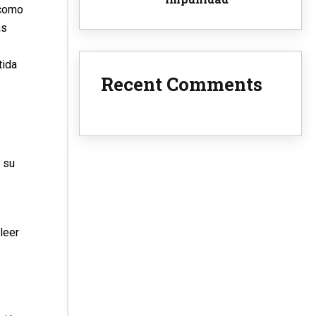
 como
as
tida
Recent Comments
 su
leer