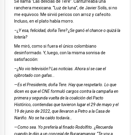
Se llama “Las delicias de Tere”. Canturreaba una
ranchera mexicana. “Luz de luna”, de Javier Solís, si no
me equivoco. Me sirvió pericos con arroz y cafecito.
Incluso, en el plato había morro.
–¿Y esa, felicidad, doña Tere? ¿Se ganó el chance o quizá la
lotería?
Me miró, como si fuera el único colombiano
desinformado. Y, luego, con la misma sonrisa de
satisfacción:
–¿No vio televisión? Las noticias. Ahora sí se cae el
ojibrotado con gafas
…
—
Es el Presidente, doña Tere. Hay que respetarlo. Lo que
dicen es que el CNE formuló cargos contra la campaña en
primera y segunda vuelta de la coalición del Pacto
Histórico, contiendas que tuvieron lugar el 29 de mayo y el
19 de junio de 2022, que llevaron a Petro a la Casa de
Nariño. No se ha caído todavía…
—
Como sea. Yo prefería al finado Rodolfito. ¿Recuerda
cuando le dijo a un concejal de Bucaramanga: “Te voy a