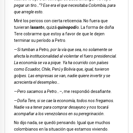
pegar un tiro…”? Ese era el que necesitaba Colombia, para
que arregle esto.
Miré los pericos con cierta reticencia. No fuera que
tuvieran
laxant
e, quizá
quinopodi
o. La forma de doña
Tere cobrarme que estoy a favor de que le dejen
terminar su período a Petro.
—
Si tumban a Petro, por la vía que sea, no solamente se
afecta la institucionalidad al violentar el fuero presidencial.
La economía se va a pique. Ya ha ocurrido con países
como Ecuador, Chile, Perú y Bolivia que, igual, tuvieron
golpes. Las empresas se van, nadie quiere invertir y se
acrecienta el desempleo…
—
Pero sacamos a Petro…
–, me respondió desafiante.
—
Doña Tere, si se cae la economía, todos nos fregamos.
Nadie va a tener para comprar desayuno y nos tocará
acompañar a los venezolanos en su peregrinación
.
No dijo nada, se quedó pensando. Igual que muchos
colombianos en la situación que estamos viviendo.