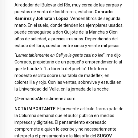
Alrededor del Bulevar del Río, muy cerca de las carpas y
puestos de venta de los libreros, estaban
Conrado
Ramírez
y
Johnatan López
. Venden libros de segunda
mano. En el suelo, donde tienden los ejemplares usados,
puede conseguirse a don Quijote de la Mancha o Cien
años de soledad, a precios irrisorios. Dependiendo del
estado del libro, cuestan entre cinco y veinte mil pesos.
“
Lamentablemente en Cali ya la gente casi no lee
”, me dijo
Conrado, propietario de un pequeño emprendimiento al
que le bautizó: “La librería del pueblo”. Un letrero
modesto escrito sobre una tabla de madeflex, en
colores lila y rojo. Con las ventas, sobrevive y estudia en
la Universidad del Valle, en la jornada de la noche.
@
FernandoAlexisJimenez.com
NOTA IMPORTANTE
: El presente artículo forma pate de
la Columna semanal que el autor publica en medios
impresos y digitales. El pensamiento expresado
compromete a quien lo escribe y no necesariamente
interpreta el pensamiento o la filosofía del
SUGOV