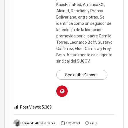
KaosEnLaRed, AméricaXXI,
Alainet, Rebelión y Prensa
Bolivariana, entre otras. Se
identifica como un seguidor de
la teología de la liberación
promovida por el padre Camilo
Torres, Leonardo Boff, Gustavo
Gutiérrez, Elder Cámara y Frey
Beto. Actualmente es dirigente
sindical del SUGOV.
See author's posts
Post Views:
5.369
Fernando Alexis Jiménez
10/25/2023
4
min