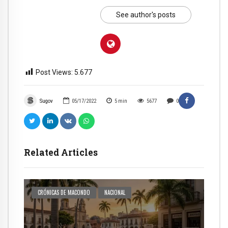
See author's posts
Post Views:
5.677
Sugov
05/17/2022
5
min
5677
0
Related Articles
CRÓNICAS DE MACONDO
NACIONAL