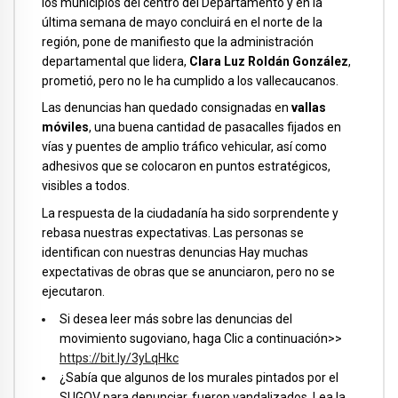
los municipios del centro del Departamento y en la
última semana de mayo concluirá en el norte de la
región, pone de manifiesto que la administración
departamental que lidera,
Clara Luz Roldán González
,
prometió, pero no le ha cumplido a los vallecaucanos.
Las denuncias han quedado consignadas en
vallas
móviles
, una buena cantidad de pasacalles fijados en
vías y puentes de amplio tráfico vehicular, así como
adhesivos que se colocaron en puntos estratégicos,
visibles a todos.
La respuesta de la ciudadanía ha sido sorprendente y
rebasa nuestras expectativas. Las personas se
identifican con nuestras denuncias Hay muchas
expectativas de obras que se anunciaron, pero no se
ejecutaron.
Si desea leer más sobre las denuncias del
movimiento sugoviano, haga Clic a continuación>>
https://bit.ly/3yLqHkc
¿Sabía que algunos de los murales pintados por el
SUGOV para denunciar, fueron vandalizados. Lea la