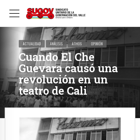
ACTUALIDAD
ANÁLISIS
ATHOS
OPINIÓN
Cuando El Che
Guevara causó una
revolución en un
teatro de Cali