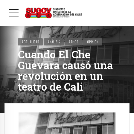
ACTUALIDAD
ANÁLISIS
ATHOS
OPINIÓN
Cuando El Che
Guevara causó una
revolución en un
teatro de Cali