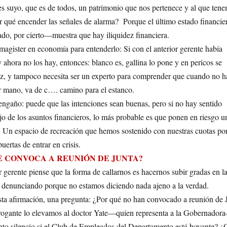
s suyo, que es de todos, un patrimonio que nos pertenece y al que ten
r qué encender las señales de alarma? Porque el último estado financi
ado, por cierto—muestra que hay iliquidez financiera.
agister en economía para entenderlo: Si con el anterior gerente había
 ahora no los hay, entonces: blanco es, gallina lo pone y en pericos se
, y tampoco necesita ser un experto para comprender que cuando no h
r mano, va de c…. camino para el estanco.
ngaño: puede que las intenciones sean buenas, pero si no hay sentido
o de los asuntos financieros, lo más probable es que ponen en riesgo u
. Un espacio de recreación que hemos sostenido con nuestras cuotas po
puertas de entrar en crisis.
E CONVOCA A REUNIÓN DE JUNTA?
gerente piense que la forma de callarnos es hacernos subir gradas en l
s denunciando porque no estamos diciendo nada ajeno a la verdad.
sta afirmación, una pregunta: ¿Por qué no han convocado a reunión de 
rrogante lo elevamos al doctor Yate—quien representa a la Gobernadora–
nto silencio si el Club de Empleados del Departamento está boyante? ¿