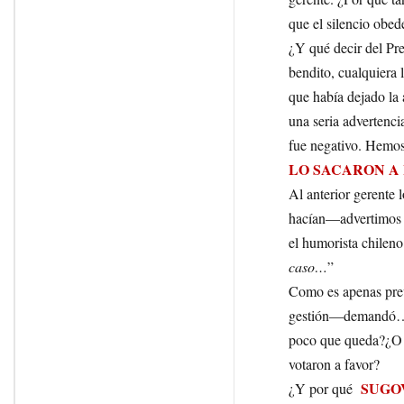
que el silencio obed
¿Y qué decir del Pr
bendito, cualquiera l
que había dejado la 
una seria advertenci
fue negativo. Hemos 
LO SACARON A
Al anterior gerente
hacían—advertimos h
el humorista chileno
caso…
”
Como es apenas previ
gestión—demandó… 
poco que queda?¿O a
votaron a favor?
SUGO
¿Y por qué