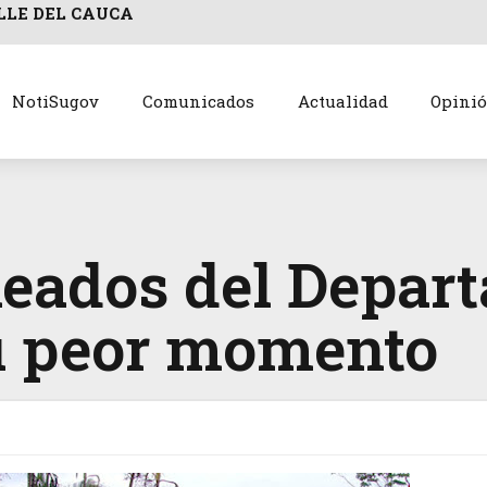
LLE DEL CAUCA
NotiSugov
Comunicados
Actualidad
Opini
leados del Depar
su peor momento