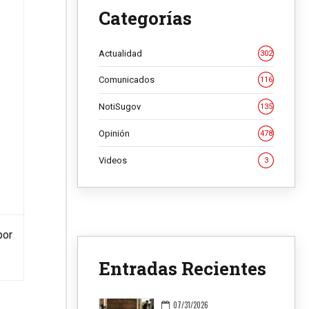
Categorías
Actualidad
302
Comunicados
116
NotiSugov
135
Opinión
478
Videos
3
por
Entradas Recientes
07/31/2026