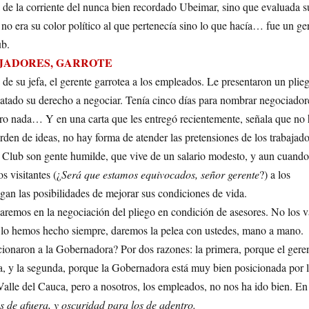
 de la corriente del nunca bien recordado Ubeimar, sino que evaluada s
e no era su color político al que pertenecía sino lo que hacía… fue un ge
ub.
AJADORES, GARROTE
s de su jefa, el gerente garrotea a los empleados. Le presentaron un plie
dilatado su derecho a negociar. Tenía cinco días para nombrar negociador
ro nada… Y en una carta que les entregó recientemente, señala que no
orden de ideas, no hay forma de atender las pretensiones de los trabajado
 Club son gente humilde, que vive de un salario modesto, y aun cuando 
os visitantes (¿
Será que estamos equivocados, señor gerente
?) a los
gan las posibilidades de mejorar sus condiciones de vida.
aremos en la negociación del pliego en condición de asesores. No los 
 lo hemos hecho siempre, daremos la pelea con ustedes, mano a mano.
ionaron a la Gobernadora? Por dos razones: la primera, porque el gere
la, y la segunda, porque la Gobernadora está muy bien posicionada por 
Valle del Cauca, pero a nosotros, los empleados, no nos ha ido bien. En
os de afuera, y oscuridad para los de adentro.