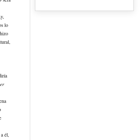
y,
os lo
hizo
tural,
iría
cer
uena
o
e
a él,