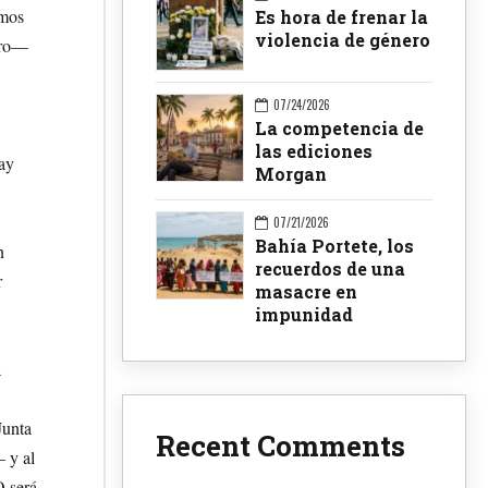
emos
Es hora de frenar la
violencia de género
ero—
07/24/2026
La competencia de
las ediciones
ay
Morgan
07/21/2026
Bahía Portete, los
n
recuerdos de una
r
masacre en
impunidad
a
Junta
Recent Comments
 y al
O será