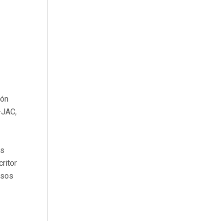
ión
–JAC,
as
ritor
rsos