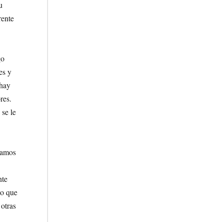
u
rente
go
es y
 hay
res.
se le
vamos
nte
lo que
 otras