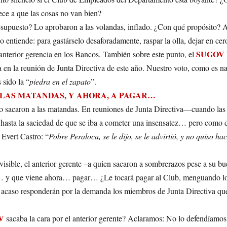
ece a que las cosas no van bien?
esupuesto? Lo aprobaron a las volandas, inflado. ¿Con qué propósito? A
o entiende: para gastárselo desaforadamente, raspar la olla, dejar en cer
SUGOV
anterior gerencia en los Bancos. También sobre este punto, el
a en la reunión de Junta Directiva de este año. Nuestro voto, como es na
sido la “
piedra en el zapato
”.
 LAS MATANDAS, Y AHORA, A PAGAR…
 lo sacaron a las matandas. En reuniones de Junta Directiva—cuando las
asta la saciedad de que se iba a cometer una insensatez… pero como d
 Evert Castro: “
Pobre Peraloca, se le dijo, se le advirtió, y no quiso ha
sible, el anterior gerente –a quien sacaron a sombrerazos pese a su b
y que viene ahora… pagar… ¿Le tocará pagar al Club, menguando l
caso responderán por la demanda los miembros de Junta Directiva qu
V
sacaba la cara por el anterior gerente? Aclaramos: No lo defendíamos 