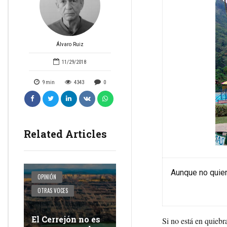
Álvaro Ruiz
11/29/2018
9
min
4343
0
Related Articles
Aunque no quier
OPINIÓN
OTRAS VOCES
El Cerrejón no es
Si no está en quiebr