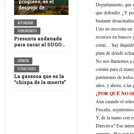
progreso, es el
Departamento, que e
despojo de
que defender. ¿Y po
territorios
ancestrales
bastante desactualiz
ACTUALIDAD
Uno no necesita un m
COMUNICADOS
recursos en bancos y
Presunta andanada
para sacar al SUGOV
come… hay iliquidez
y a USAE de la
plata de dónde echa
negociación del
No nos llamemos a e
OPINIÓN
pliego petitorio
común para el manej
OTRAS VOCES
La gaseosa que es la
patrimonio de todos
“chispa de la muerte”
años, y ahora, a las 
¿POR QUÉ NO S
Aun cuando el señor 
Fiscalía, seguiremo
Y, de la mano con e
Directiva? Ese inte
gerente. ¿Por qué ta