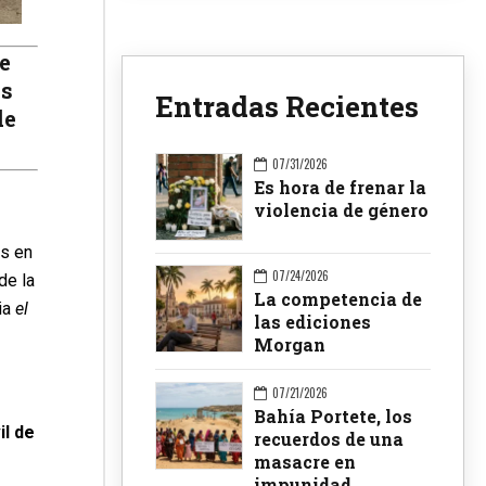
e
as
Entradas Recientes
de
07/31/2026
Es hora de frenar la
violencia de género
es en
07/24/2026
de la
La competencia de
ia
el
las ediciones
Morgan
07/21/2026
Bahía Portete, los
l de
recuerdos de una
masacre en
impunidad