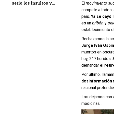
serio los insultos y
El
movimiento su
las amenazas”,
compete a todos: 
analista Francisco
país.
Ya se cayó 
Rodríguez
es un
bribón
y
tra
establecimiento d
Rechazamos la act
Jorge Iván Ospi
muertos en oscura
hoy, 217 heridos.
demandar el
retir
Por último, llama
desinformación 
nacional pretendie
Los dejamos con 
medicinas…