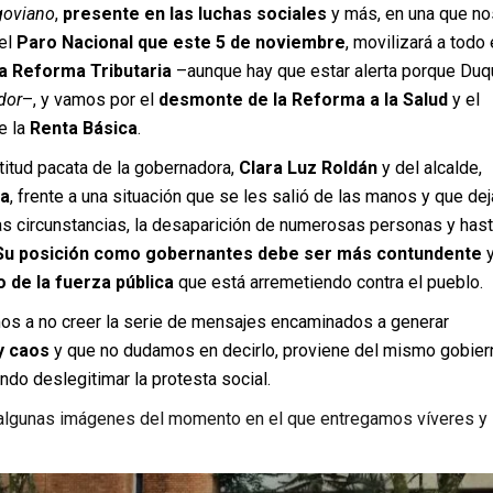
goviano
,
presente en las luchas sociales
y más, en una que no
el
Paro Nacional que este 5 de noviembre
, movilizará a todo 
la Reforma Tributaria
–aunque hay que estar alerta porque Duq
idor
–, y vamos por el
desmonte de la Reforma a la Salud
y el
e la
Renta Básica
.
itud pacata de la gobernadora,
Clara Luz Roldán
y del alcalde,
na
, frente a una situación que se les salió de las manos y que de
s circunstancias, la desaparición de numerosas personas y has
Su posición como gobernantes debe ser más contundente
o de la fuerza pública
que está arremetiendo contra el pueblo.
mos a no creer la serie de mensajes encaminados a generar
y caos
y que no dudamos en decirlo, proviene del mismo gobier
ndo deslegitimar la protesta social.
algunas imágenes del momento en el que entregamos víveres y