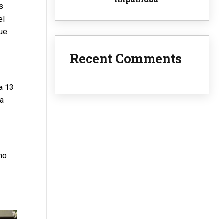
s
el
ue
Recent Comments
ja 13
ta
y
no