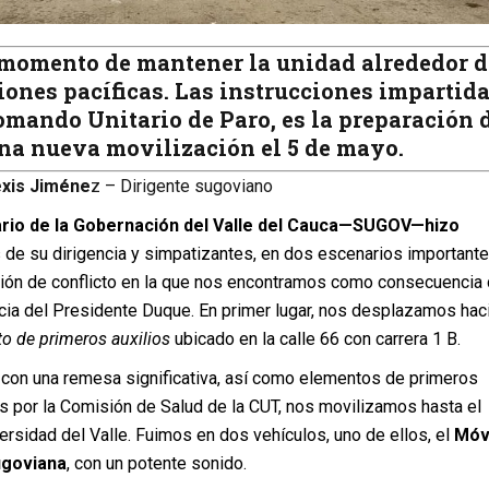
l momento de mantener la unidad alrededor d
ones pacíficas. Las instrucciones impartid
omando Unitario de Paro, es la preparación 
na nueva movilización el 5 de mayo.
xis Jiméne
z – Dirigente sugoviano
ario de la Gobernación del Valle del Cauca—SUGOV—hizo
 de su dirigencia y simpatizantes, en dos escenarios important
ción de conflicto en la que nos encontramos como consecuencia 
cia del Presidente Duque. En primer lugar, nos desplazamos hac
o de primeros auxilios
ubicado en la calle 66 con carrera 1 B.
 con una remesa significativa, así como elementos de primeros
os por la Comisión de Salud de la CUT, nos movilizamos hasta el
rsidad del Valle. Fuimos en dos vehículos, uno de ellos, el
Móvi
ugoviana
, con un potente sonido.