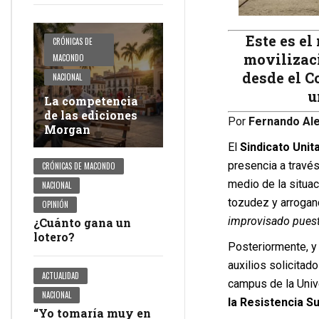
Este es e
CRÓNICAS DE
movilizaci
MACONDO
desde el C
NACIONAL
u
La competencia
de las ediciones
Por
Fernando Ale
Morgan
El
Sindicato Unit
presencia a través
CRÓNICAS DE MACONDO
medio de la situa
NACIONAL
tozudez y arrogan
OPINIÓN
improvisado puest
¿Cuánto gana un
lotero?
Posteriormente, y
auxilios solicitad
ACTUALIDAD
campus de la Unive
NACIONAL
la Resistencia S
“Yo tomaría muy en