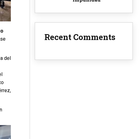
to
Recent Comments
se
a del
el
co
rrez,
n