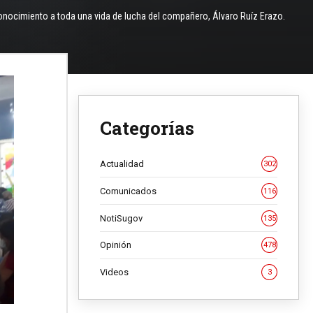
conocimiento a toda una vida de lucha del compañero, Álvaro Ruíz Erazo.
Categorías
Actualidad
302
Comunicados
116
NotiSugov
135
Opinión
478
Videos
3