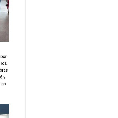
,
abor
 los
abras
ó y
 una