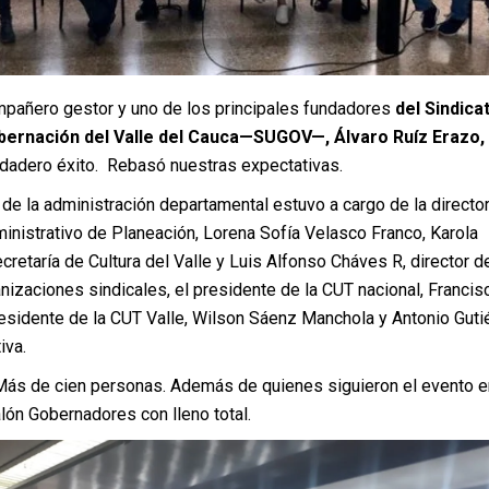
mpañero gestor y uno de los principales fundadores
del Sindica
obernación del Valle del Cauca—SUGOV—, Álvaro Ruíz Erazo,
rdadero éxito. Rebasó nuestras expectativas.
de la administración departamental estuvo a cargo de la director
nistrativo de Planeación, Lorena Sofía Velasco Franco, Karola
retaría de Cultura del Valle y Luis Alfonso Cháves R, director d
nizaciones sindicales, el presidente de la CUT nacional, Francis
residente de la CUT Valle, Wilson Sáenz Manchola y Antonio Gutié
iva.
 Más de cien personas. Además de quienes siguieron el evento e
alón Gobernadores con lleno total.