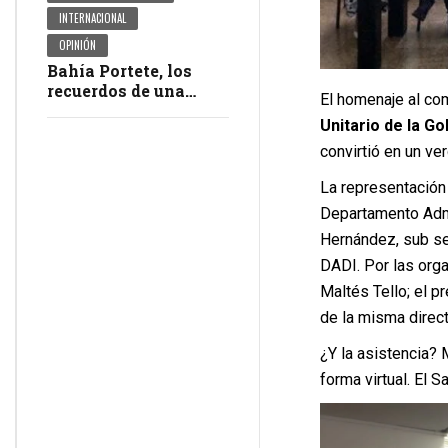
INTERNACIONAL
OPINIÓN
Bahía Portete, los
recuerdos de una
El homenaje al co
masacre en
Unitario de la G
impunidad
convirtió en un ve
La representación 
Departamento Admi
Hernández, sub sec
DADI. Por las orga
Maltés Tello; el p
de la misma direct
¿Y la asistencia?
forma virtual. El S