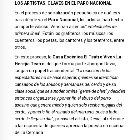
LOS ARTISTAS, CLAVES EN EL PARO NACIONAL
En el proceso de socialización pedagógica de qué es y
para dónde va el
Paro Nacional,
los artistas han hecho
un aporte valioso. Vendrían a ser los”
intelectuales de
primera línea
”. Están los grafiteros, los músicos, los
cuenteros, los poetas, los cantores y los teatreros, entre
otros.
En este proceso, la
Casa Escénica El Teatro Vive
y
La
Herejía Teatro
, del que forma parte Jhorgan Devia,
juegan un papel trascendental. “
La reacción de los
espectadores no se hace esperar, quienes se identifican
cansados de los abusos y demandas del cerdo y de su
clase social que se autodenomina “gente de bien” y deciden
entonces organizarse y poner fin al abuso del perro
asesino que genera miedo y quien solo recibe migajas del
cerdo, y ponerle fin al reinado del marrano, pues a todo
cerdo le llega su día
.”, precisa el artista, Devia, al referirse
a la respuesta de quienes aprecian la puesta en escena
de La Cerdada.