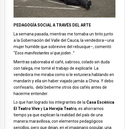
PEDAGOGÍA SOCIAL A TRAVÉS DEL ARTE
La semana pasada, mientras me tomaba un tinto junto
a la Gobernación del Valle del Cauca, la vendedora—una
mujer humilde que sobrevive del rebusque–, comentó:
“
Esos manifestantes sí que joden
…”
Mientras saboreaba el café, sabroso, colado sin duda
con talega, me tomé el trabajo de explicarle. La
vendedora me miraba como si le estuviera hablando en
mandarín y ella sin haber viajado jamás a China. Y debo
confesarlo, debí beberme otros dos cafés antes de
hacerme entender.
Lo que han logrado los integrantes de la
Casa Escénica
El Teatro Vive
y
La Herejía Teatro
, es ahorrarnos
tiempo ya que explican la realidad del país de una
manera maravillosa, con elementos pedagógicos
sencillos, pero que dejan, en el imaginario popular, una