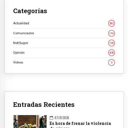
Categorías
Actualidad
302
Comunicados
116
NotiSugov
135
Opinión
478
Videos
3
Entradas Recientes
07/31/2026
Es hora de frenar la violencia