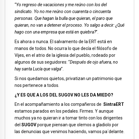
“
Yo regreso de vacaciones y me reúno con los del
sindicato. Yo no me reúno con cuarenta o cincuenta
personas. Que hagan la bulla que quieran, el paro que
quieran, no van a detener el proceso. Yo salgo a decir: ¿Qué
hago con una empresa que está en quiebra?
”.
Es ahora o nunca. El salvamento de la ERT está en
manos de todos. No ocurra lo que decía el filósofo de
Vijes, en el atrio de la iglesia del pueblo, rodeado por
algunos de sus seguidores: “
Después de ojo afuera, no
hay santa Lucía que valga
”.
Si nos quedamos quietos, privatizan un patrimonio que
nos pertenece a todos.
¿Y ES QUE A LOS DEL SUGOV NO LES DA MIEDO?
En el acompañamiento a los compañeros de
SintraERT
estamos parados en los pedales. Firmes. Y aunque
muchos ya no quieran ir a tomar tinto con los dirigentes
del
SUGOV
porque piensan que olemos a gladiolo por
las denuncias que venimos haciendo, vamos pa´delante.