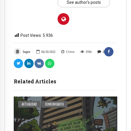
See author's posts
Post Views:
5.936
Sugov
06/25/2022
12
min
5936
0
Related Articles
ACTUALIDAD
COMUNICADOS