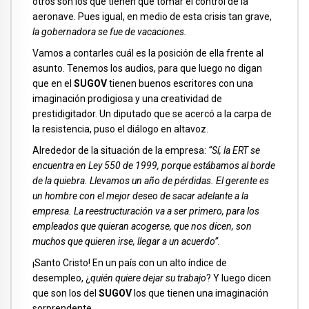
otros son los que tienen que tomar el control de la
aeronave. Pues igual, en medio de esta crisis tan grave,
la gobernadora se fue de vacaciones.
Vamos a contarles cuál es la posición de ella frente al
asunto. Tenemos los audios, para que luego no digan
que en el
SUGOV
tienen buenos escritores con una
imaginación prodigiosa y una creatividad de
prestidigitador. Un diputado que se acercó a la carpa de
la resistencia, puso el diálogo en altavoz.
Alrededor de la situación de la empresa:
“Sí, la ERT se
encuentra en Ley 550 de 1999, porque estábamos al borde
de la quiebra. Llevamos un año de pérdidas. El gerente es
un hombre con el mejor deseo de sacar adelante a la
empresa. La reestructuración va a ser primero, para los
empleados que quieran acogerse, que nos dicen, son
muchos que quieren irse, llegar a un acuerdo”.
¡Santo Cristo! En un país con un alto índice de
desempleo, ¿
quién quiere dejar su trabajo
? Y luego dicen
que son los del
SUGOV
los que tienen una imaginación
sorprendente.