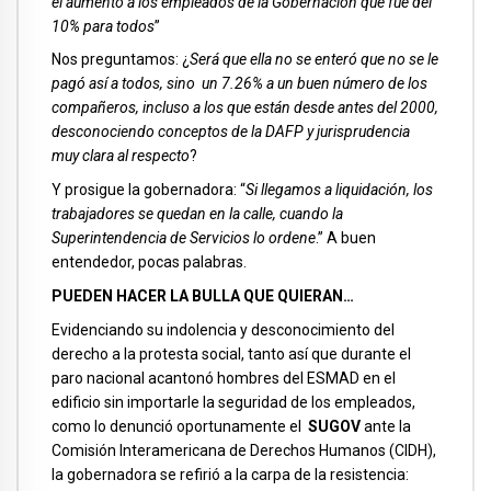
el aumento a los empleados de la Gobernación que fue del
10% para todos
”
Nos preguntamos: ¿
Será que ella no se enteró que no se le
pagó así a todos, sino un 7.26% a un buen número de los
compañeros, incluso a los que están desde antes del 2000,
desconociendo conceptos de la DAFP y jurisprudencia
muy clara al respecto
?
Y prosigue la gobernadora: “
Si llegamos a liquidación, los
trabajadores se quedan en la calle, cuando la
Superintendencia de Servicios lo ordene
.” A buen
entendedor, pocas palabras.
PUEDEN HACER LA BULLA QUE QUIERAN…
Evidenciando su indolencia y desconocimiento del
derecho a la protesta social, tanto así que durante el
paro nacional acantonó hombres del ESMAD en el
edificio sin importarle la seguridad de los empleados,
como lo denunció oportunamente el
SUGOV
ante la
Comisión Interamericana de Derechos Humanos (CIDH),
la gobernadora se refirió a la carpa de la resistencia: