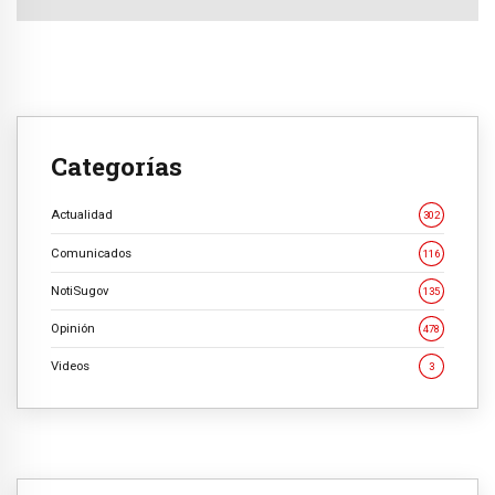
Categorías
Actualidad
302
Comunicados
116
NotiSugov
135
Opinión
478
Videos
3