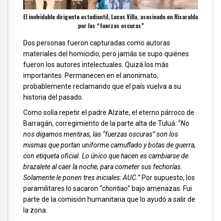
El inolvidable dirigente estudiantil, Lucas Villa, asesinado en Risaralda
por las “fuerzas oscuras”
Dos personas fueron capturadas como autoras
materiales del homicidio, pero jamás se supo quiénes
fueron los autores intelectuales. Quizá los más
importantes. Permanecen en el anonimato,
probablemente reclamando que el país vuelva a su
historia del pasado.
Como solía repetir el padre Alzate, el eterno párroco de
Barragán, corregimiento de la parte alta de Tuluá: “
No
nos digamos mentiras, las “fuerzas oscuras” son los
mismas que portan uniforme camuflado y botas de guerra,
con etiqueta oficial. Lo único que hacen es cambiarse de
brazalete al caer la noche, para cometer sus fechorías.
Solamente le ponen tres iniciales: AUC.”
Por supuesto, los
paramilitares lo sacaron “
chontiao
” bajo amenazas. Fui
parte de la comisión humanitaria que lo ayudó a salir de
la zona.