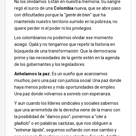
No los olvidamos. Están en nuestra memoria. Su sangre
regó el surco de una
Colombia
nueva, que se abre paso
con dificultades porque la “
gente de bien
” que ha
mantenido nuestro territorio sumido en la pobreza, no
quiere perder ni el poder ni los privilegios.
Los colombianos no podemos olvidar ese momento
aciago. Ojalá y no tengamos que repetir la historia en
búsqueda de una transformación. Que la democracia
prime y las necesidades de la gente estén en la agenda
de los gobernantes y los legisladores.
Anhelamos la paz.
Es un sueño que acariciamos
muchos; pero una paz con justicia social. Una paz donde
haya menos pobres y más oportunidades de empleo.
Una paz donde volvamos a sonreís con esperanza.
Y aun cuando los líderes sindicales y sociales sabemos
que una arremetida de la derecha viene de la mano con
la posibilidad de “
darnos piso
”, ponernos a “
oler a
gladiolo
” o en palabras castizas, que nos obliguen a
“
estrenar lápida
”, seguimos soñando con ese cambio y