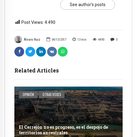
See author's posts
Post Views:
4.490
Álvaro Ruiz
04/13/2017
13
min
4490
0
Related Articles
OPINIÓN
OTRAS VOCES
El Cerrejón no es progreso, es el despojo de
territorios ancestrales