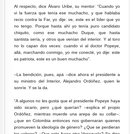
Al respecto, dice Álvaro Uribe, su mentor: “Cuando yo
vi la fuerza que tenía ese muchacho, y que hablaba
recio contra la Far, yo dije: ve, este es el líder que yo
no tengo. Porque hasta ahí yo tenía puro candidato
chiquito, como ese muchacho Duque, que hasta
santista sería, y otros que venían del interior. Y al toro
no lo capan dos veces: cuando vi al doctor Popeye,
allá, marchando conmigo, yo me conecté, yo dije: este
es patriota, este es un buen muchacho”.
–La bendición, pues, apá –dice ahora el presidente a
su ministro del Interior, Alejandro Ordóñez, quien le
sonríe. Y se la da.
“A algunos no les gusta que el presidente Popeye haya
sido sicario, pero ¿qué querían? –explica el propio
Ordóñez, mientras muerde una arepa de su collar–:
¿que en Colombia entonces nos gobernaran quienes
promueven la ideología de género? ¿Que se perdieran
los valores? ¿Que esto fuera otra Venezuela? Se diga