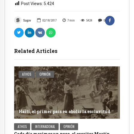
Post Views:
5.424
Sugov
02/18/2017
7
min
5424
0
Related Articles
ATHOS
OPINIÓN
Haití, el primer país en abolir la esclavitud
ATHOS
INTERNACIONAL
OPINIÓN
Cada día morimos un poco, el escritor Martín