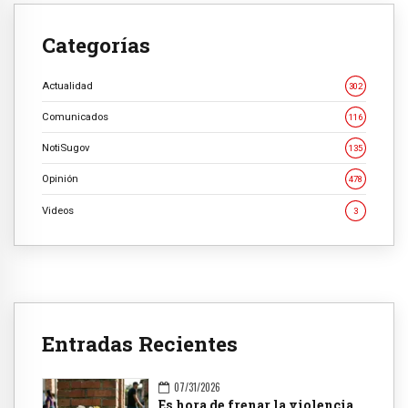
Categorías
Actualidad
302
Comunicados
116
NotiSugov
135
Opinión
478
Videos
3
Entradas Recientes
07/31/2026
Es hora de frenar la violencia