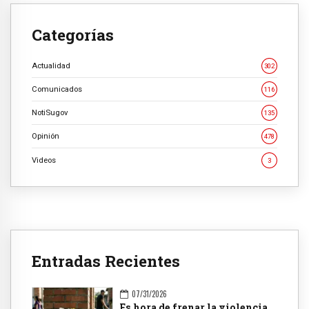
Categorías
Actualidad
302
Comunicados
116
NotiSugov
135
Opinión
478
Videos
3
Entradas Recientes
07/31/2026
Es hora de frenar la violencia