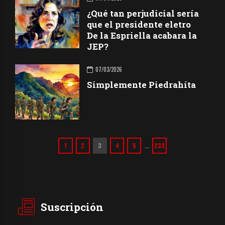
¿Qué tan perjudicial sería
que el presidente eletro
De la Espriella acabara la
JEP?
07/03/2026
Simplemente Piedrahíta
1
2
3
4
5
233
…
Suscripción