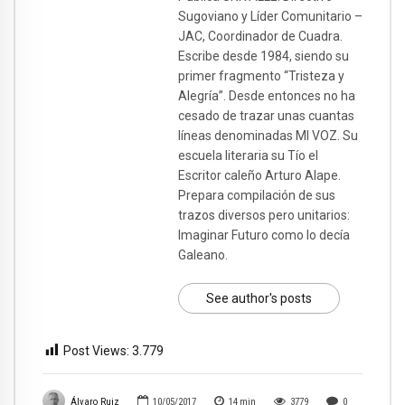
Sugoviano y Líder Comunitario –
JAC, Coordinador de Cuadra.
Escribe desde 1984, siendo su
primer fragmento “Tristeza y
Alegría”. Desde entonces no ha
cesado de trazar unas cuantas
líneas denominadas MI VOZ. Su
escuela literaria su Tío el
Escritor caleño Arturo Alape.
Prepara compilación de sus
trazos diversos pero unitarios:
Imaginar Futuro como lo decía
Galeano.
See author's posts
Post Views:
3.779
Álvaro Ruiz
10/05/2017
14
min
3779
0