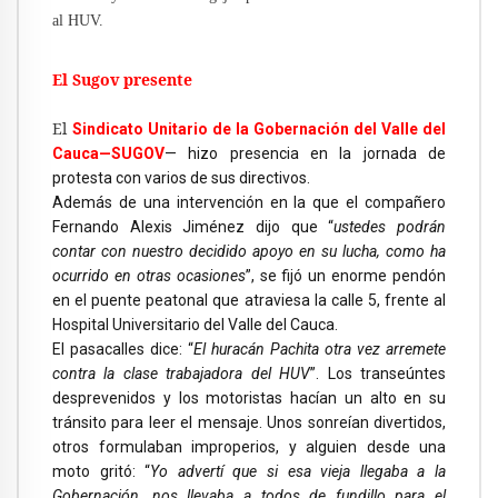
al HUV.
El Sugov presente
El
Sindicato Unitario de la Gobernación del Valle del
Cauca—SUGOV
— hizo presencia en la jornada de
protesta con varios de sus directivos.
Además de una intervención en la que el compañero
Fernando Alexis Jiménez dijo que “
ustedes podrán
contar con nuestro decidido apoyo en su lucha, como ha
ocurrido en otras ocasiones
”, se fijó un enorme pendón
en el puente peatonal que atraviesa la calle 5, frente al
Hospital Universitario del Valle del Cauca.
El pasacalles dice: “
El huracán Pachita otra vez arremete
contra la clase trabajadora del HUV
”. Los transeúntes
desprevenidos y los motoristas hacían un alto en su
tránsito para leer el mensaje. Unos sonreían divertidos,
otros formulaban improperios, y alguien desde una
moto gritó: “
Yo advertí que si esa vieja llegaba a la
Gobernación, nos llevaba a todos de fundillo para el