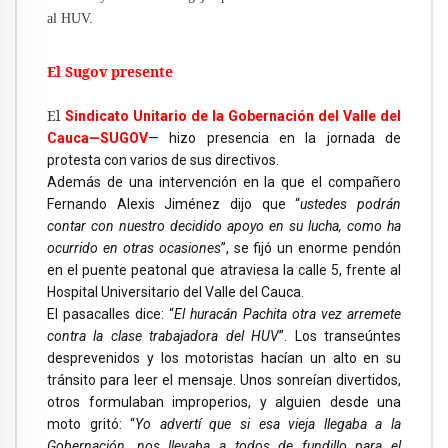
al HUV.
El Sugov presente
El
Sindicato Unitario de la Gobernación del Valle del
Cauca—SUGOV
— hizo presencia en la jornada de
protesta con varios de sus directivos.
Además de una intervención en la que el compañero
Fernando Alexis Jiménez dijo que “
ustedes podrán
contar con nuestro decidido apoyo en su lucha, como ha
ocurrido en otras ocasiones
”, se fijó un enorme pendón
en el puente peatonal que atraviesa la calle 5, frente al
Hospital Universitario del Valle del Cauca.
El pasacalles dice: “
El huracán Pachita otra vez arremete
contra la clase trabajadora del HUV
”. Los transeúntes
desprevenidos y los motoristas hacían un alto en su
tránsito para leer el mensaje. Unos sonreían divertidos,
otros formulaban improperios, y alguien desde una
moto gritó: “
Yo advertí que si esa vieja llegaba a la
Gobernación, nos llevaba a todos de fundillo para el