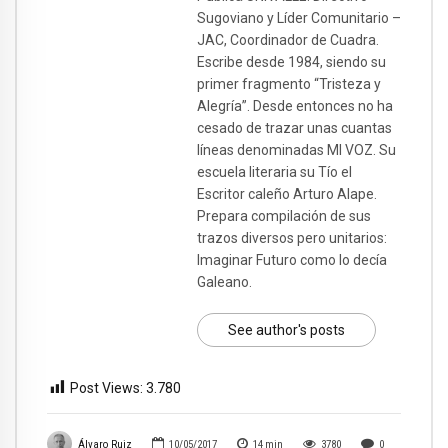
Sugoviano y Líder Comunitario –
JAC, Coordinador de Cuadra.
Escribe desde 1984, siendo su
primer fragmento “Tristeza y
Alegría”. Desde entonces no ha
cesado de trazar unas cuantas
líneas denominadas MI VOZ. Su
escuela literaria su Tío el
Escritor caleño Arturo Alape.
Prepara compilación de sus
trazos diversos pero unitarios:
Imaginar Futuro como lo decía
Galeano.
See author's posts
Post Views:
3.780
Álvaro Ruiz
10/05/2017
14
min
3780
0