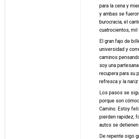
para la cena y mie
y ambas se fueron 
burocracia, el cant
cuatrocientos, mil
El gran fajo de bi
universidad y corr
caminos pensando 
soy una partesana 
recupera para su p
refresca y la nariz
Los pasos se sigu
porque son cómodas
Camino. Estoy fel
pierden rapidez, f
autos se detienen 
De repente oigo gr