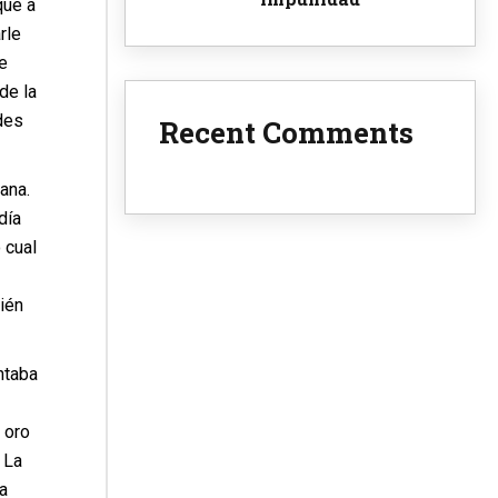
que a
rle
e
de la
des
Recent Comments
ana.
día
 cual
ién
ontaba
 oro
 La
a