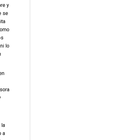
re y
e se
ita
 como
os
ni lo
n
en
nsora
y
 la
o a