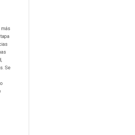
e más
etapa
cias
nas
,
as. Se
vo
e