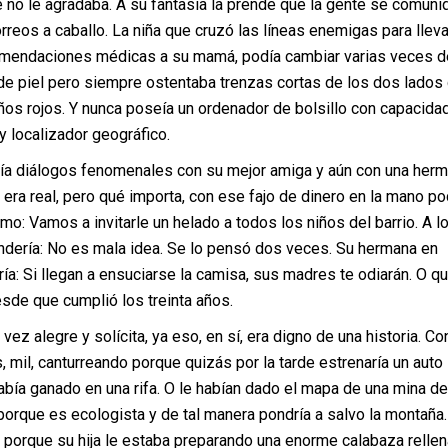
e no le agradaba. A su fantasía la prende que la gente se comuni
orreos a caballo. La niña que cruzó las líneas enemigas para lleva
omendaciones médicas a su mamá, podía cambiar varias veces d
de piel pero siempre ostentaba trenzas cortas de los dos lados 
ños rojos. Y nunca poseía un ordenador de bolsillo con capacida
y localizador geográfico.
a diálogos fenomenales con su mejor amiga y aún con una herm
era real, pero qué importa, con ese fajo de dinero en la mano po
omo: Vamos a invitarle un helado a todos los niños del barrio. A lo
dería: No es mala idea. Se lo pensó dos veces. Su hermana en
ía: Si llegan a ensuciarse la camisa, sus madres te odiarán. O qu
esde que cumplió los treinta años.
 vez alegre y solícita, ya eso, en sí, era digno de una historia. C
s, mil, canturreando porque quizás por la tarde estrenaría un auto
abía ganado en una rifa. O le habían dado el mapa de una mina de
porque es ecologista y de tal manera pondría a salvo la montaña.
 porque su hija le estaba preparando una enorme calabaza rellen