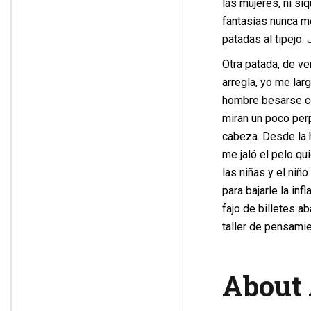
las mujeres, ni si
fantasías nunca m
patadas al tipejo. 
Otra patada, de ve
arregla, yo me larg
hombre besarse con
miran un poco perp
cabeza. Desde la h
me jaló el pelo qu
las niñas y el niño
para bajarle la in
fajo de billetes a
taller de pensamien
About 