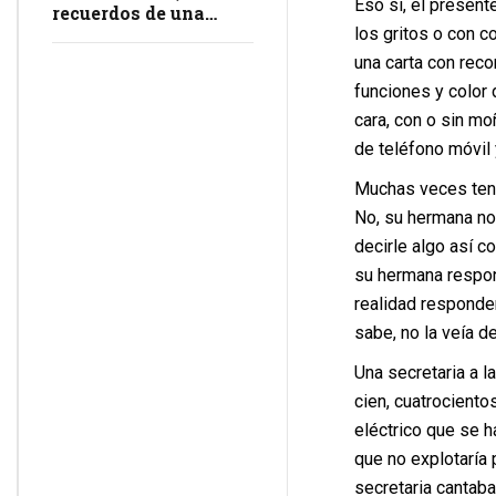
Eso sí, el present
recuerdos de una
masacre en
los gritos o con c
impunidad
una carta con rec
funciones y color 
cara, con o sin mo
de teléfono móvil 
Muchas veces tení
No, su hermana no 
decirle algo así c
su hermana respon
realidad responder
sabe, no la veía d
Una secretaria a la
cien, cuatrociento
eléctrico que se h
que no explotaría 
secretaria cantaba