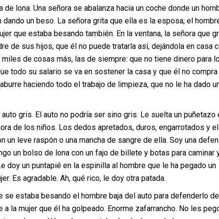
a de lona. Una señora se abalanza hacia un coche donde un homb
 dando un beso. La señora grita que ella es la esposa; el hombr
ujer que estaba besando también. En la ventana, la señora que gr
re de sus hijos, que él no puede tratarla así, dejándola en casa
 miles de cosas más, las de siempre: que no tiene dinero para l
que todo su salario se va en sostener la casa y que él no compra 
burre haciendo todo el trabajo de limpieza, que no le ha dado u
 auto gris. El auto no podría ser sino gris. Le suelta un puñetazo 
ñora de los niños. Los dedos apretados, duros, engarrotados y el
on un leve raspón o una mancha de sangre de ella. Soy una defe
ngo un bolso de lona con un fajo de billete y botas para caminar 
Le doy un puntapié en la espinilla al hombre que le ha pegado un
er. Es agradable. Ah, qué rico, le doy otra patada.
e se estaba besando el hombre baja del auto para defenderlo de
 a la mujer que él ha golpeado. Enorme zafarrancho. No les peg