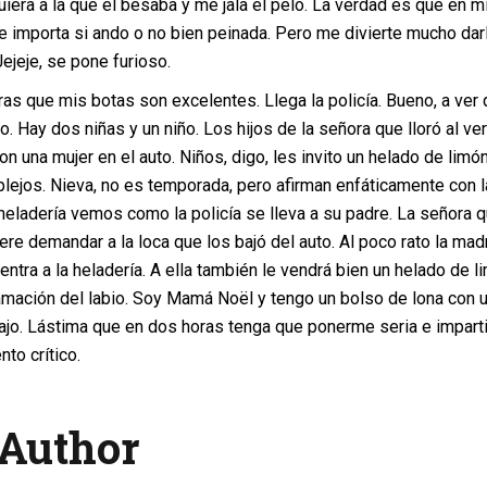
quiera a la que él besaba y me jala el pelo. La verdad es que en m
e importa si ando o no bien peinada. Pero me divierte mucho dar
Jejeje, se pone furioso.
ras que mis botas son excelentes. Llega la policía. Bueno, a ver
o. Hay dos niñas y un niño. Los hijos de la señora que lloró al ver
 una mujer en el auto. Niños, digo, les invito un helado de limó
lejos. Nieva, no es temporada, pero afirman enfáticamente con l
eladería vemos como la policía se lleva a su padre. La señora 
iere demandar a la loca que los bajó del auto. Al poco rato la mad
 entra a la heladería. A ella también le vendrá bien un helado de l
flamación del labio. Soy Mamá Noël y tengo un bolso de lona con 
bajo. Lástima que en dos horas tenga que ponerme seria e imparti
to crítico.
Author