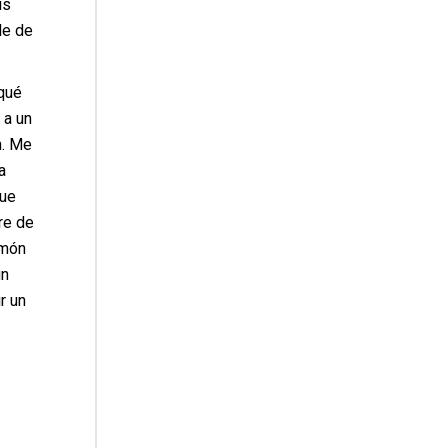
is
le de
 qué
 a un
n. Me
a
que
re de
imón
un
r un