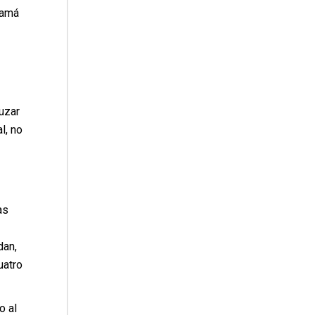
mamá
uzar
l, no
as
dan,
uatro
o al