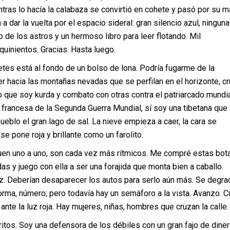
ntras lo hacía la calabaza se convirtió en cohete y pasó por su 
a dar la vuelta por el espacio sideral: gran silencio azul, ninguna
o de los astros y un hermoso libro para leer flotando. Mil
 quinientos. Gracias. Hasta luego.
lletes está al fondo de un bolso de lona. Podría fugarme de la
er hacia las montañas nevadas que se perfilan en el horizonte, cr
que soy kurda y combato con otras contra el patriarcado mundia
francesa de la Segunda Guerra Mundial, sí soy una tibetana que
ueblo el gran lago de sal. La nieve empieza a caer, la cara se
 se pone roja y brillante como un farolito.
en uno a uno, son cada vez más rítmicos. Me compré estas bot
 y juego con ella a ser una forajida que monta bien a caballo.
iz. Deberían desaparecer los autos para serlo aún más. Se degra
orma, número; pero todavía hay un semáforo a la vista. Avanzo. C
ante la luz roja. Hay mujeres, niñas, hombres que cruzan la calle.
itos. Soy una defensora de los débiles con un gran fajo de diner