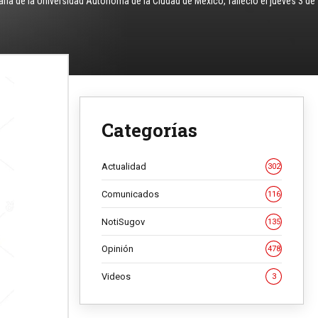
raria de la Universidad Autónoma de la Ciudad de México, falleció el jueves 3 de
Categorías
Actualidad
302
Comunicados
116
NotiSugov
135
Opinión
478
Videos
3