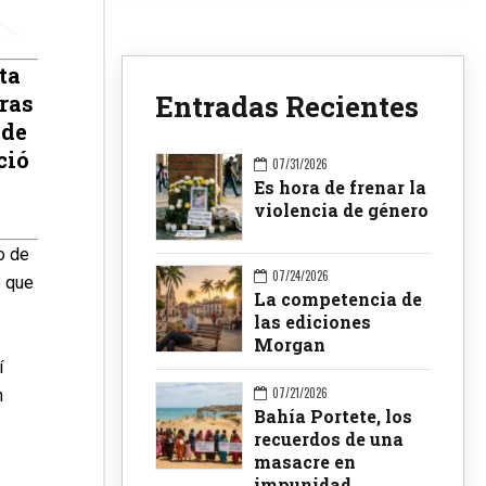
ta
Entradas Recientes
uras
 de
ció
07/31/2026
Es hora de frenar la
violencia de género
o de
07/24/2026
o que
La competencia de
las ediciones
Morgan
í
07/21/2026
n
Bahía Portete, los
recuerdos de una
masacre en
impunidad