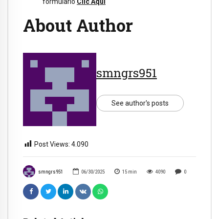
formulario
Clic Aquí
About Author
smngrs951
See author's posts
Post Views:
4.090
smngrs951
06/30/2025
15
min
4090
0