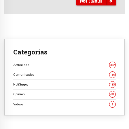
POST COMMENT
Categorías
Actualidad
302
Comunicados
116
NotiSugov
135
Opinión
478
Videos
3