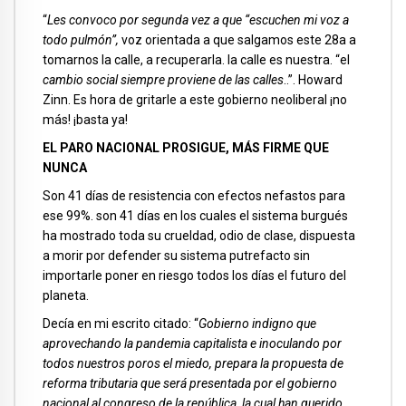
“
Les convoco por segunda vez a que
“escuchen mi voz a
todo pulmón”,
voz orientada a que salgamos este 28a a
tomarnos la calle, a recuperarla. la calle es nuestra. “el
cambio social siempre proviene de las calles
..”. Howard
Zinn. Es hora de gritarle a este gobierno neoliberal ¡no
más! ¡basta ya!
EL PARO NACIONAL PROSIGUE, MÁS FIRME QUE
NUNCA
Son 41 días de resistencia con efectos nefastos para
ese 99%. son 41 días en los cuales el sistema burgués
ha mostrado toda su crueldad, odio de clase, dispuesta
a morir por defender su sistema putrefacto sin
importarle poner en riesgo todos los días el futuro del
planeta.
Decía en mi escrito citado: “
Gobierno indigno que
aprovechando la pandemia capitalista e inoculando por
todos nuestros poros el miedo, prepara la propuesta de
reforma tributaria que será presentada por el gobierno
nacional al congreso de la república, la cual han querido