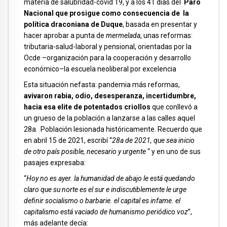
materia de salubridad-covid 19, y a los 41 días del
Paro
Nacional que prosigue como consecuencia de la
política draconiana de Duque
, basada en presentar y
hacer aprobar a punta de
mermelada
, unas reformas:
tributaria-salud-laboral y pensional, orientadas por la
Ocde –organización para la cooperación y desarrollo
económico–la escuela neoliberal por excelencia
Esta situación nefasta: pandemia más reformas,
avivaron rabia, odio, desesperanza, incertidumbre,
hacia esa elite de potentados criollos
que conllevó a
un grueso de la población a lanzarse a las calles aquel
28a. Población lesionada históricamente. Recuerdo que
en abril 15 de 2021, escribí “
28a de 2021, que sea inicio
de otro país posible, necesario y urgente
“ y en uno de sus
pasajes expresaba:
“
Hoy no es ayer. la humanidad de abajo le está quedando
claro que su norte es el sur e indiscutiblemente le urge
definir socialismo o barbarie. el capital es infame. el
capitalismo está vaciado de humanismo periódico voz
”,
más adelante decía: