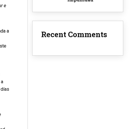
r e
ada a
Recent Comments
este
s
 a
 días
e