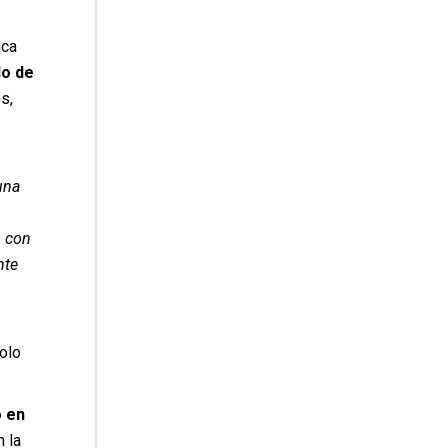
ica
lo de
s,
una
s
o con
nte
olo
o en
 la