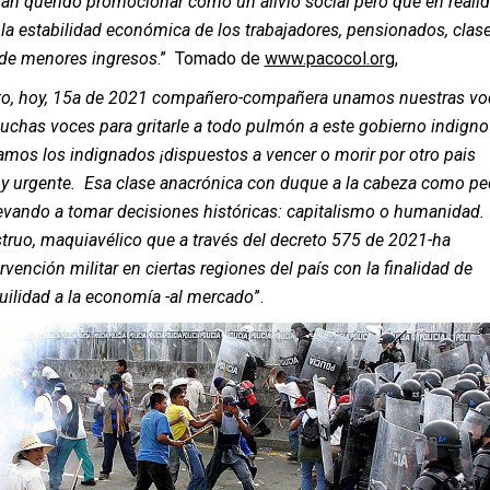
 han querido promocionar como un alivio social pero que en reali
 la estabilidad económica de los trabajadores, pensionados, clas
de menores ingresos
.” Tomado de
www.pacocol.org
,
to,
hoy, 15a de 2021 compañero-compañera unamos nuestras vo
uchas voces para gritarle a todo pulmón a este gobierno indigno
tamos los indignados ¡dispuestos a vencer o morir por otro pais
o y urgente. Esa clase anacrónica con duque a la cabeza como p
levando a tomar decisiones históricas: capitalismo o humanidad.
ruo, maquiavélico que a través del decreto 575 de 2021-ha
ervención militar en ciertas regiones del país con la finalidad de
quilidad a la economía -al mercado
”.