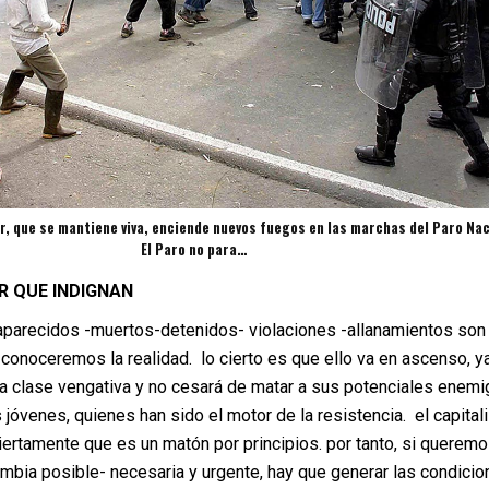
r, que se mantiene viva, enciende nuevos fuegos en las marchas del Paro Nac
El Paro no para…
R QUE INDIGNAN
aparecidos -muertos-detenidos- violaciones -allanamientos son
conoceremos la realidad. lo cierto es que ello va en ascenso, y
na clase vengativa y no cesará de matar a sus potenciales enemi
jóvenes, quienes han sido el motor de la resistencia. el capita
ertamente que es un matón por principios. por tanto, si querem
ombia posible- necesaria y urgente, hay que generar las condici