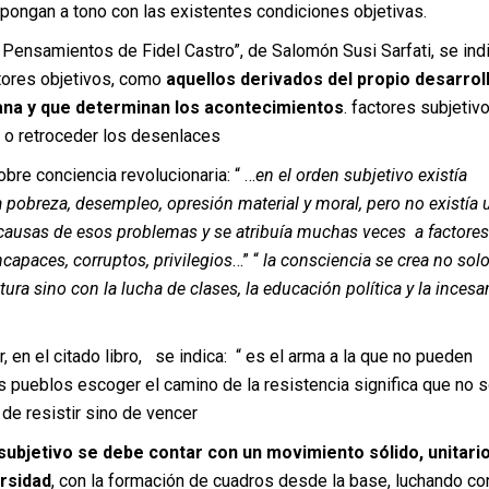
pongan a tono con las existentes condiciones objetivas.
 Pensamientos de Fidel Castro”, de Salomón Susi Sarfati, se ind
tores objetivos, como
aquellos derivados del propio desarrol
ana y que determinan los acontecimientos
. factores subjetivo
 o retroceder los desenlaces
bre conciencia revolucionaria: “ …
en el orden subjetivo existía
 pobreza, desempleo, opresión material y moral, pero no existía 
 causas de esos problemas y se atribuía muchas veces a factore
apaces, corruptos, privilegios
…” “
la consciencia se crea no sol
ura sino con la lucha de clases, la educación política y la incesa
r, en el citado libro, se indica: “ es el arma a la que no pueden
s pueblos escoger el camino de la resistencia significa que no s
e resistir sino de vencer
l subjetivo se debe contar con un movimiento sólido, unitari
rsidad
, con la formación de cuadros desde la base, luchando con