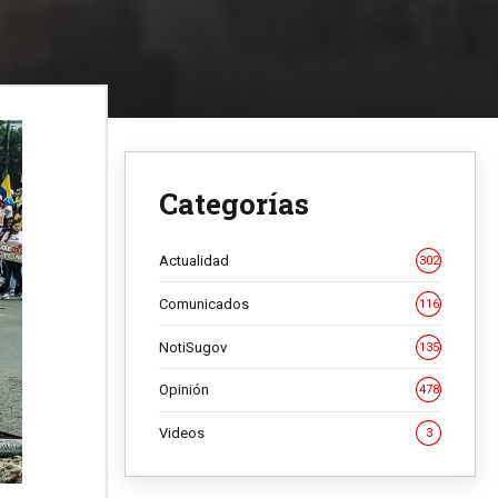
Categorías
Actualidad
302
Comunicados
116
NotiSugov
135
Opinión
478
Videos
3