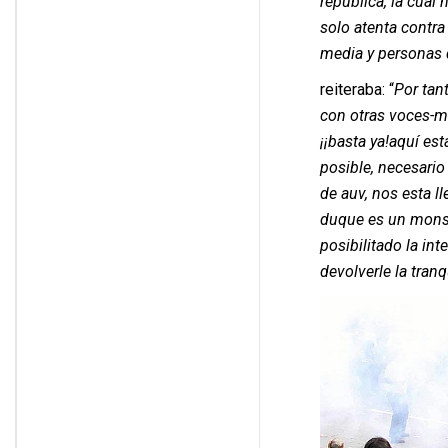
república, la cual
solo atenta contra
media y personas 
reiteraba: “
Por tan
con otras voces-m
¡¡basta ya!aquí es
posible, necesari
de auv, nos esta l
duque es un monst
posibilitado la int
devolverle la tran