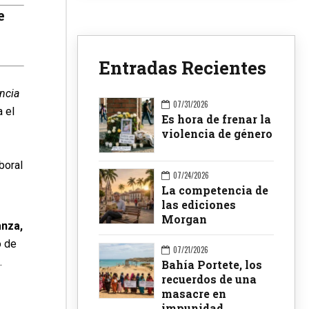
e
Entradas Recientes
encia
07/31/2026
 el
Es hora de frenar la
violencia de género
boral
07/24/2026
La competencia de
las ediciones
Morgan
anza,
o de
07/21/2026
.
Bahía Portete, los
recuerdos de una
masacre en
impunidad