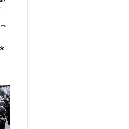
dad
e
ces
eón