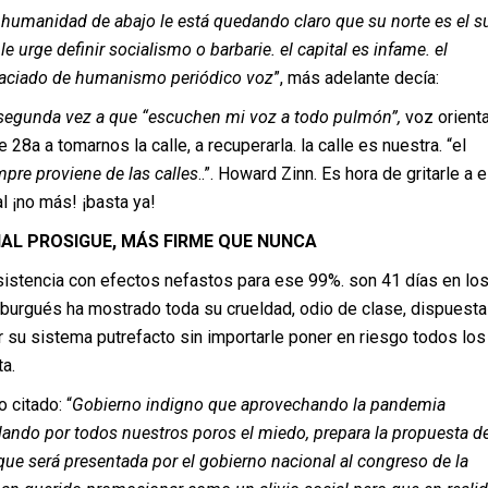
a humanidad de abajo le está quedando claro que su norte es el su
e urge definir socialismo o barbarie. el capital es infame. el
vaciado de humanismo periódico voz
”, más adelante decía:
segunda vez a que
“escuchen mi voz a todo pulmón”,
voz orient
28a a tomarnos la calle, a recuperarla. la calle es nuestra. “el
pre proviene de las calles
..”. Howard Zinn. Es hora de gritarle a 
l ¡no más! ¡basta ya!
AL PROSIGUE, MÁS FIRME QUE NUNCA
sistencia con efectos nefastos para ese 99%. son 41 días en lo
 burgués ha mostrado toda su crueldad, odio de clase, dispuesta
 su sistema putrefacto sin importarle poner en riesgo todos los
ta.
 citado: “
Gobierno indigno que aprovechando la pandemia
ulando por todos nuestros poros el miedo, prepara la propuesta d
 que será presentada por el gobierno nacional al congreso de la