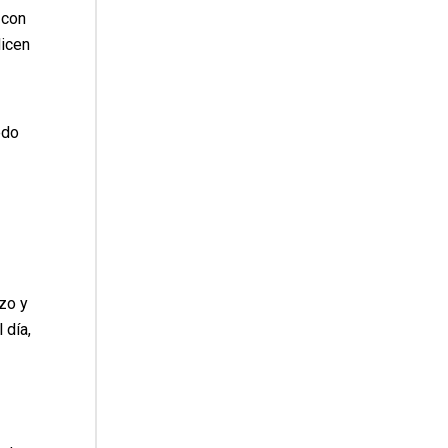
 con
dicen
edo
zo y
 día,