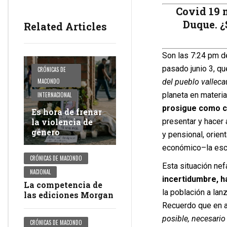
Covid 19 
Duque. ¿
Related Articles
Son las 7:24 pm de
pasado junio 3, qu
CRÓNICAS DE
del pueblo vallec
MACONDO
planeta en materia
INTERNACIONAL
prosigue como c
Es hora de frenar
presentar y hacer
la violencia de
género
y pensional, orien
económico–la escu
CRÓNICAS DE MACONDO
Esta situación ne
NACIONAL
incertidumbre, ha
La competencia de
la población a lan
las ediciones Morgan
Recuerdo que en ab
posible, necesario
CRÓNICAS DE MACONDO