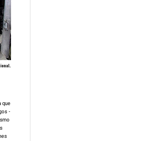
ional.
a que
gos -
lismo
os
ones