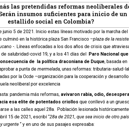
más las pretendidas reformas neoliberales d
Serán insumos suficientes para inicio de un
estallido social en Colombia?
 junio 5 de 2021. Inicio estas líneas motivado por la marcha del
e culminó en la histórica plaza San Francisco –
plaza de la resist
aucano
-. Líneas enfocadas a los dos años de crisis que atraviesa
 de salubridad-covid 19, y a los 41 días del
Paro Nacional que
onsecuencia de la política draconiana de Duque
, basada en
 aprobar a punta de
mermelada
, unas reformas: tributaria-salud-la
tadas por la Ocde –organización para la cooperación y desarrollo
ela neoliberal por excelencia
fasta: pandemia más reformas,
avivaron rabia, odio, desesper
cia esa elite de potentados criollos
que conllevó a un grues
zarse a las calles aquel 28a. Población lesionada históricamente
ril 15 de 2021, escribí “
28a de 2021, que sea inicio de otro país
 y urgente
“ y en uno de sus pasajes expresaba: