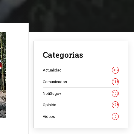
Categorías
Actualidad
302
Comunicados
116
NotiSugov
135
Opinión
478
Videos
3