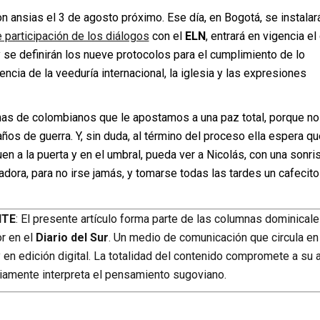
 ansias el 3 de agosto próximo. Ese día, en Bogotá, se instalará
 participación de los diálogos
con el
ELN
, entrará en vigencia e
 y se definirán los nueve protocolos para el cumplimiento de lo
encia de la veeduría internacional, la iglesia y las expresiones
enas de colombianos que le apostamos a una paz total, porque no
s de guerra. Y, sin duda, al término del proceso ella espera qu
uen a la puerta y en el umbral, pueda ver a Nicolás, con una sonri
zadora, para no irse jamás, y tomarse todas las tardes un cafecit
NTE
: El presente artículo forma parte de las columnas dominical
or en el
Diario del Sur
. Un medio de comunicación que circula en
en edición digital. La totalidad del contenido compromete a su 
iamente interpreta el pensamiento sugoviano.