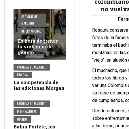
colombianos
no vuelva
CRÓNICAS DE
Fern
MACONDO
Rosaura conserva 
INTERNACIONAL
fotos de la famili
Es hora de frenar
terminaba el bachi
la violencia de
género
montañas, en las q
“viejo”, en alusión
CRÓNICAS DE MACONDO
El muchacho, que h
NACIONAL
todos los libros y
La competencia de
ver una Colombia d
las ediciones Morgan
su frase de siempr
de cumpleaños, co
CRÓNICAS DE MACONDO
Desde entonces, su
INTERNACIONAL
sobre enfrentamien
OPINIÓN
a las bajas, pendi
Bahía Portete, los