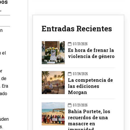
pos
.
Entradas Recientes
on
07/31/2026
Es hora de frenar la
 el
violencia de género
or
07/24/2026
o de
La competencia de
las ediciones
. Era
Morgan
lado
07/21/2026
Bahía Portete, los
recuerdos de una
luden
masacre en
s.
impunidad