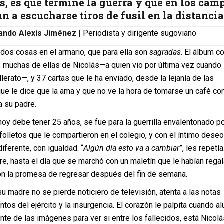
, es que termine la guerra y que en los cam
n a escucharse tiros de fusil en la distancia
ando Alexis Jiménez
|
Periodista y dirigente sugoviano
dos cosas en el armario, que para ella son
sagradas
. El álbum c
a, muchas de ellas de Nicolás—a quien vio por última vez cuando
llerato—, y 37 cartas que le ha enviado, desde la lejanía de las
ue le dice que la ama y que no ve la hora de tomarse un café con
 a su padre.
oy debe tener 25 años, se fue para la guerrilla envalentonado p
 folletos que le compartieron en el colegio, y con el íntimo dese
iferente, con igualdad. “
Algún día esto va a cambiar
”, les repetía
e, hasta el día que se marchó con un maletín que le habían rega
n la promesa de regresar después del fin de semana.
 madre no se pierde noticiero de televisión, atenta a las notas
tos del ejército y la insurgencia. El corazón le palpita cuando a
ente de las imágenes para ver si entre los fallecidos, está Nicolá