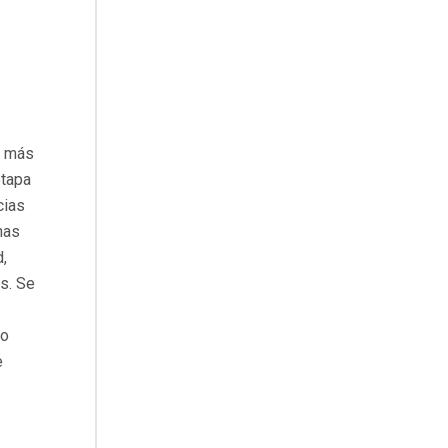
e más
etapa
cias
nas
,
as. Se
vo
e