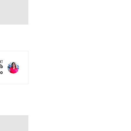
XT
ub
to