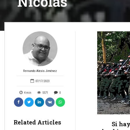
Nicolás
Fernando Alexis Jiménez
07/17/2023
4
min
5571
0
Related Articles
Si hay