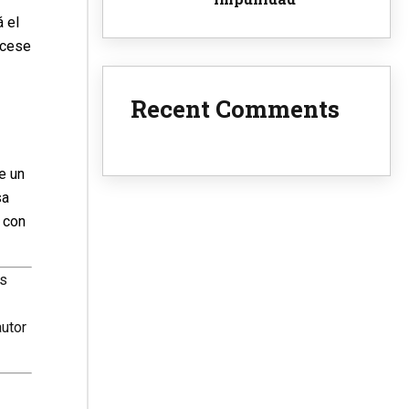
 el
l cese
Recent Comments
e un
sa
o con
es
autor