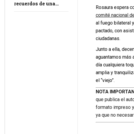
recuerdos de una
Rosaura espera con
masacre en
comité nacional de
impunidad
al fuego bilateral
pactado, con asist
ciudadanas.
Junto a ella, dec
aguantamos más año
día cualquiera toq
amplia y tranquili
el “viejo”.
NOTA IMPORTA
que publica el aut
formato impreso y 
ya que no necesar